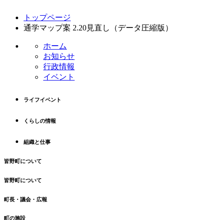
コ
ペ
トップページ
ン
ー
通学マップ案 2.20見直し（データ圧縮版）
テ
ジ
ン
の
ホーム
ツ
先
お知らせ
本
頭
行政情報
文
へ
イベント
の
戻
先
る
ライフイベント
頭
へ
くらしの情報
戻
る
組織と仕事
皆野町について
皆野町について
町長・議会・広報
町の施設