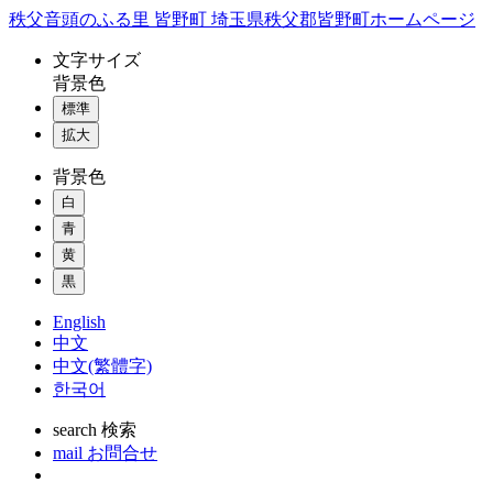
コ
秩父音頭のふる里 皆野町 埼玉県秩父郡皆野町ホームページ
ン
文字
サイズ
テ
背景色
ン
標準
ツ
本
拡大
文
背景色
へ
ス
白
キ
青
ッ
黄
プ
黒
English
中文
中文(繁體字)
한국어
search
検索
mail
お問合せ