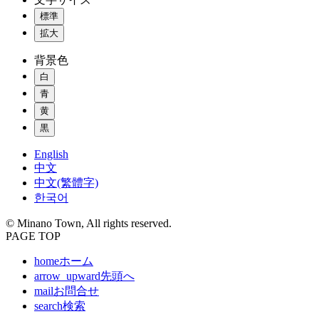
標準
拡大
背景色
白
青
黄
黒
English
中文
中文(繁體字)
한국어
© Minano Town, All rights reserved.
PAGE TOP
home
ホーム
arrow_upward
先頭へ
mail
お問合せ
search
検索