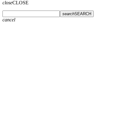
close
CLOSE
search
SEARCH
cancel