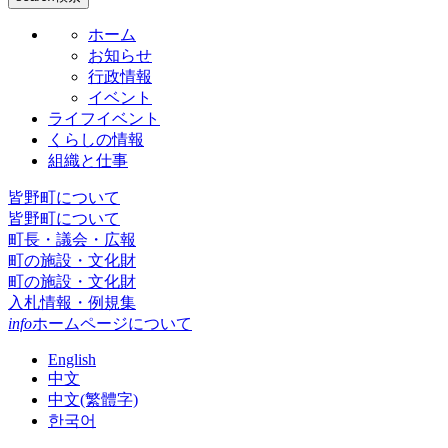
ホーム
お知らせ
行政情報
イベント
ライフイベント
くらしの情報
組織と仕事
皆野町について
皆野町について
町長・議会・広報
町の施設・文化財
町の施設・文化財
入札情報・例規集
info
ホームページについて
English
中文
中文(繁體字)
한국어