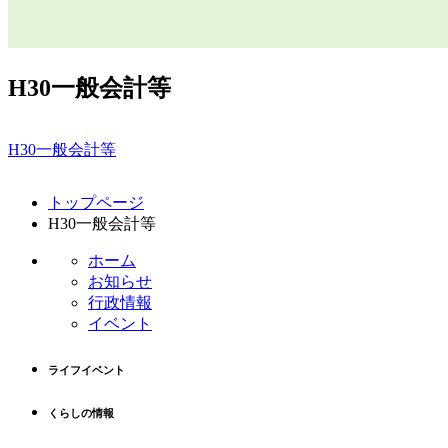
H30一般会計等
H30一般会計等
コ
ペ
トップページ
ン
ー
H30一般会計等
テ
ジ
ン
の
ホーム
ツ
先
お知らせ
本
頭
行政情報
文
へ
イベント
の
戻
先
る
ライフイベント
頭
へ
くらしの情報
戻
る