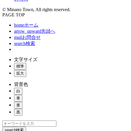
© Minano Town, All rights reserved.
PAGE TOP
home
ホーム
arrow_upward
先頭へ
mail
お問合せ
search
検索
文字サイズ
標準
拡大
背景色
白
青
黄
黒
search
検索