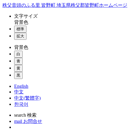
コ
秩父音頭のふる里 皆野町 埼玉県秩父郡皆野町ホームページ
ン
文字
サイズ
テ
背景色
ン
標準
ツ
本
拡大
文
背景色
へ
ス
白
キ
青
ッ
黄
プ
黒
English
中文
中文(繁體字)
한국어
search
検索
mail
お問合せ