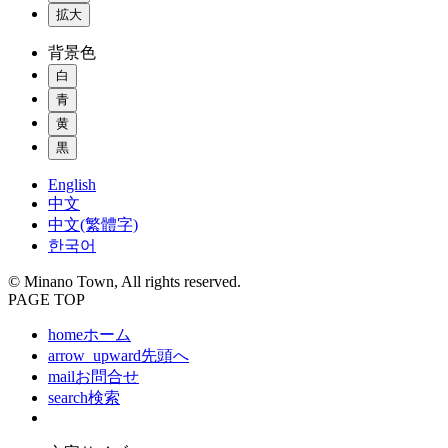
拡大
背景色
白
青
黄
黒
English
中文
中文(繁體字)
한국어
© Minano Town, All rights reserved.
PAGE TOP
home
ホーム
arrow_upward
先頭へ
mail
お問合せ
search
検索