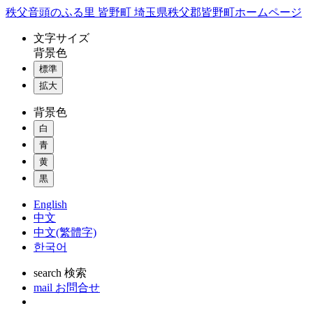
コ
秩父音頭のふる里 皆野町 埼玉県秩父郡皆野町ホームページ
ン
文字
サイズ
テ
背景色
ン
標準
ツ
本
拡大
文
背景色
へ
ス
白
キ
青
ッ
黄
プ
黒
English
中文
中文(繁體字)
한국어
search
検索
mail
お問合せ