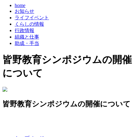
home
お知らせ
ライフイベント
くらしの情報
行政情報
組織と仕事
助成・手当
皆野教育シンポジウムの開催
について
皆野教育シンポジウムの開催について
コ
ペ