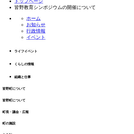
トップページ
ン
ー
皆野教育シンポジウムの開催について
テ
ジ
ン
の
ホーム
ツ
先
お知らせ
本
頭
行政情報
文
へ
イベント
の
戻
先
る
ライフイベント
頭
へ
くらしの情報
戻
る
組織と仕事
皆野町について
皆野町について
町長・議会・広報
町の施設