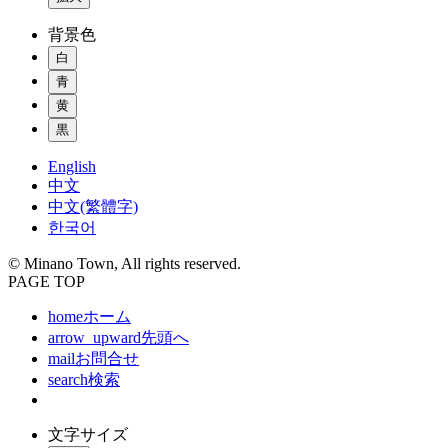
背景色
白
青
黄
黒
English
中文
中文(繁體字)
한국어
© Minano Town, All rights reserved.
PAGE TOP
home
ホーム
arrow_upward
先頭へ
mail
お問合せ
search
検索
文字サイズ