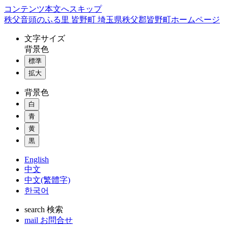
コンテンツ本文へスキップ
秩父音頭のふる里 皆野町 埼玉県秩父郡皆野町ホームページ
文字
サイズ
背景色
標準
拡大
背景色
白
青
黄
黒
English
中文
中文(繁體字)
한국어
search
検索
mail
お問合せ