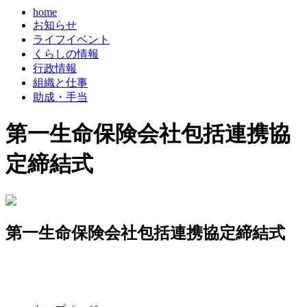
home
お知らせ
ライフイベント
くらしの情報
行政情報
組織と仕事
助成・手当
第一生命保険会社包括連携協
定締結式
第一生命保険会社包括連携協定締結式
コ
ペ