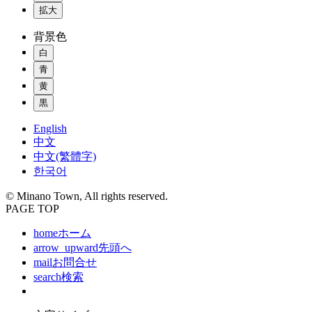
拡大
背景色
白
青
黄
黒
English
中文
中文(繁體字)
한국어
© Minano Town, All rights reserved.
PAGE TOP
home
ホーム
arrow_upward
先頭へ
mail
お問合せ
search
検索