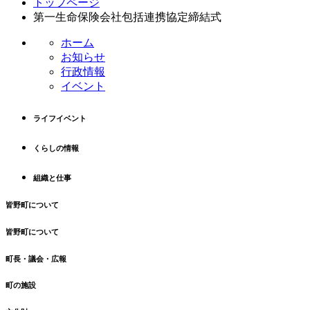
トップページ
ン
ー
第一生命保険会社包括連携協定締結式
テ
ジ
ン
の
ホーム
ツ
先
お知らせ
本
頭
行政情報
文
へ
イベント
の
戻
先
る
ライフイベント
頭
へ
くらしの情報
戻
る
組織と仕事
皆野町について
皆野町について
町長・議会・広報
町の施設