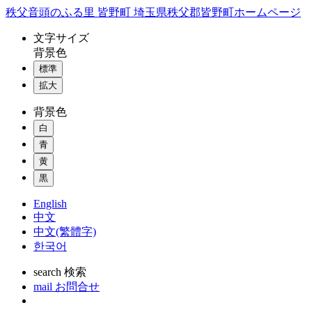
コ
秩父音頭のふる里 皆野町 埼玉県秩父郡皆野町ホームページ
ン
文字
サイズ
テ
背景色
ン
標準
ツ
本
拡大
文
背景色
へ
ス
白
キ
青
ッ
黄
プ
黒
English
中文
中文(繁體字)
한국어
search
検索
mail
お問合せ