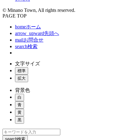
© Minano Town, All rights reserved.
PAGE TOP
home
ホーム
arrow_upward
先頭へ
mail
お問合せ
search
検索
文字サイズ
標準
拡大
背景色
白
青
黄
黒
search
検索