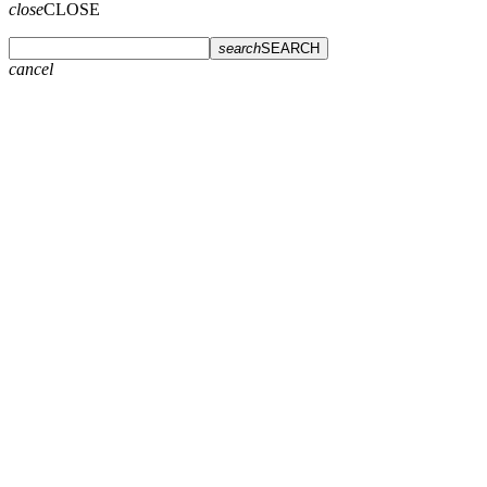
close
CLOSE
search
SEARCH
cancel