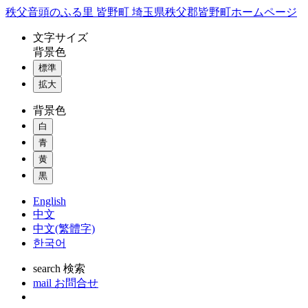
コ
秩父音頭のふる里 皆野町 埼玉県秩父郡皆野町ホームページ
ン
文字
サイズ
テ
背景色
ン
標準
ツ
本
拡大
文
背景色
へ
ス
白
キ
青
ッ
黄
プ
黒
English
中文
中文(繁體字)
한국어
search
検索
mail
お問合せ