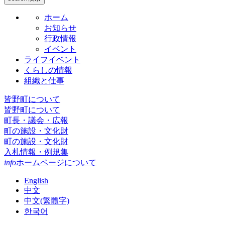
ホーム
お知らせ
行政情報
イベント
ライフイベント
くらしの情報
組織と仕事
皆野町について
皆野町について
町長・議会・広報
町の施設・文化財
町の施設・文化財
入札情報・例規集
info
ホームページについて
English
中文
中文(繁體字)
한국어