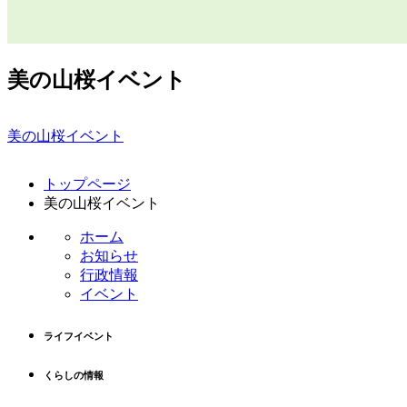
美の山桜イベント
美の山桜イベント
コ
ペ
トップページ
ン
ー
美の山桜イベント
テ
ジ
ン
の
ホーム
ツ
先
お知らせ
本
頭
行政情報
文
へ
イベント
の
戻
先
る
ライフイベント
頭
へ
くらしの情報
戻
る