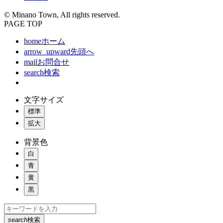
© Minano Town, All rights reserved.
PAGE TOP
home
ホーム
arrow_upward
先頭へ
mail
お問合せ
search
検索
文字サイズ
標準
拡大
背景色
白
青
黄
黒
search
検索