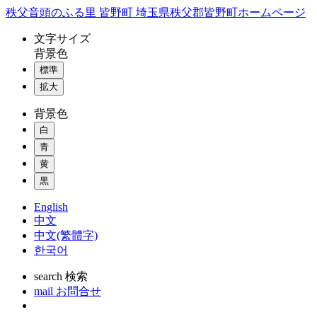
コ
秩父音頭のふる里 皆野町 埼玉県秩父郡皆野町ホームページ
ン
文字
サイズ
テ
背景色
ン
標準
ツ
本
拡大
文
背景色
へ
ス
白
キ
青
ッ
黄
プ
黒
English
中文
中文(繁體字)
한국어
search
検索
mail
お問合せ