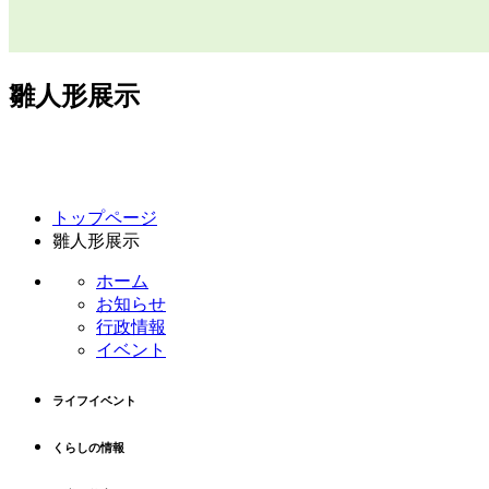
雛人形展示
コ
ペ
トップページ
ン
ー
雛人形展示
テ
ジ
ン
の
ホーム
ツ
先
お知らせ
本
頭
行政情報
文
へ
イベント
の
戻
先
る
ライフイベント
頭
へ
くらしの情報
戻
る