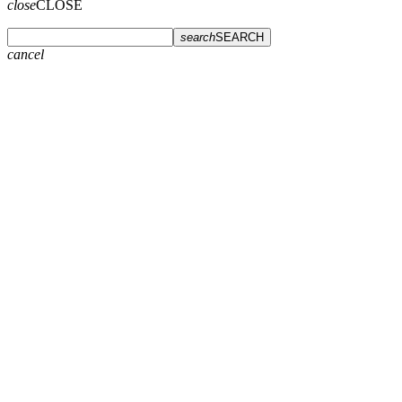
close
CLOSE
search
SEARCH
cancel