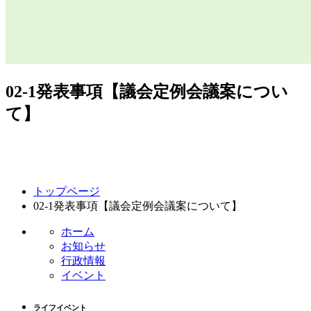
02-1発表事項【議会定例会議案につい
て】
コ
ペ
トップページ
ン
ー
02-1発表事項【議会定例会議案について】
テ
ジ
ン
の
ホーム
ツ
先
お知らせ
本
頭
行政情報
文
へ
イベント
の
戻
先
る
ライフイベント
頭