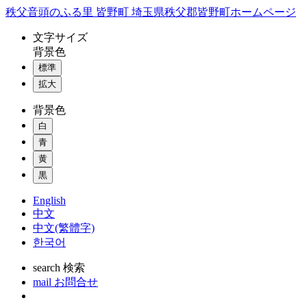
コ
秩父音頭のふる里 皆野町 埼玉県秩父郡皆野町ホームページ
ン
文字
サイズ
テ
背景色
ン
標準
ツ
本
拡大
文
背景色
へ
ス
白
キ
青
ッ
黄
プ
黒
English
中文
中文(繁體字)
한국어
search
検索
mail
お問合せ