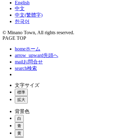
English
中文
中文(繁體字)
한국어
© Minano Town, All rights reserved.
PAGE TOP
home
ホーム
arrow_upward
先頭へ
mail
お問合せ
search
検索
文字サイズ
標準
拡大
背景色
白
青
黄