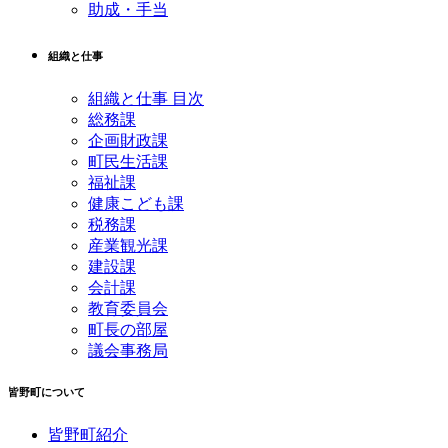
助成・手当
組織と仕事
組織と仕事 目次
総務課
企画財政課
町民生活課
福祉課
健康こども課
税務課
産業観光課
建設課
会計課
教育委員会
町長の部屋
議会事務局
皆野町について
皆野町紹介