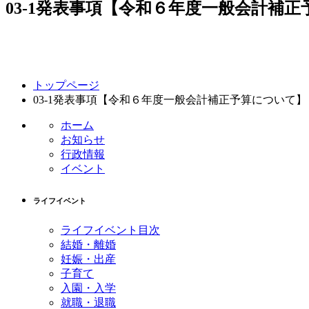
03-1発表事項【令和６年度一般会計補
コ
ペ
トップページ
ン
ー
03-1発表事項【令和６年度一般会計補正予算について】
テ
ジ
ン
の
ホーム
ツ
先
お知らせ
本
頭
行政情報
文
へ
イベント
の
戻
先
る
ライフイベント
頭
へ
ライフイベント目次
戻
結婚・離婚
る
妊娠・出産
子育て
入園・入学
就職・退職