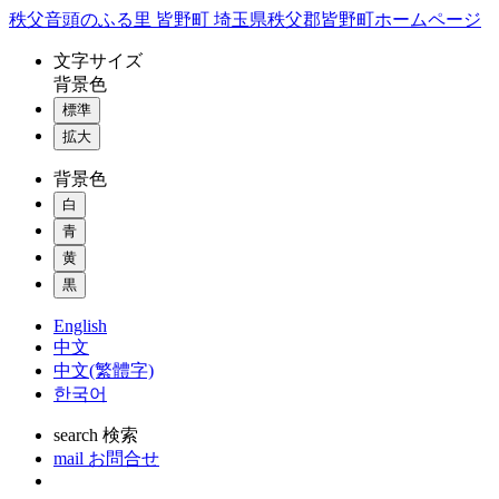
コ
秩父音頭のふる里 皆野町 埼玉県秩父郡皆野町ホームページ
ン
文字
サイズ
テ
背景色
ン
標準
ツ
本
拡大
文
背景色
へ
ス
白
キ
青
ッ
黄
プ
黒
English
中文
中文(繁體字)
한국어
search
検索
mail
お問合せ