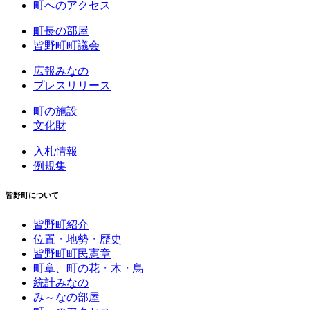
町へのアクセス
町長の部屋
皆野町町議会
広報みなの
プレスリリース
町の施設
文化財
入札情報
例規集
皆野町について
皆野町紹介
位置・地勢・歴史
皆野町町民憲章
町章、町の花・木・鳥
統計みなの
み～なの部屋