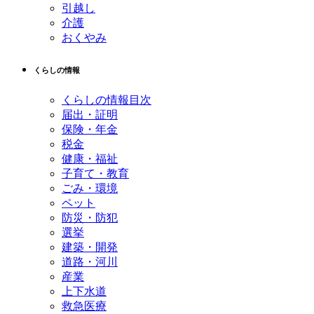
引越し
介護
おくやみ
くらしの情報
くらしの情報目次
届出・証明
保険・年金
税金
健康・福祉
子育て・教育
ごみ・環境
ペット
防災・防犯
選挙
建築・開発
道路・河川
産業
上下水道
救急医療