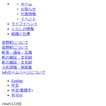
ホーム
お知らせ
行政情報
イベント
ライフイベント
くらしの情報
組織と仕事
皆野町について
皆野町について
町長・議会・広報
町の施設・文化財
町の施設・文化財
入札情報・例規集
info
ホームページについて
English
中文
中文(繁體字)
한국어
close
CLOSE