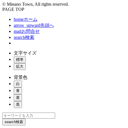
© Minano Town, All rights reserved.
PAGE TOP
home
ホーム
arrow_upward
先頭へ
mail
お問合せ
search
検索
文字サイズ
標準
拡大
背景色
白
青
黄
黒
search
検索