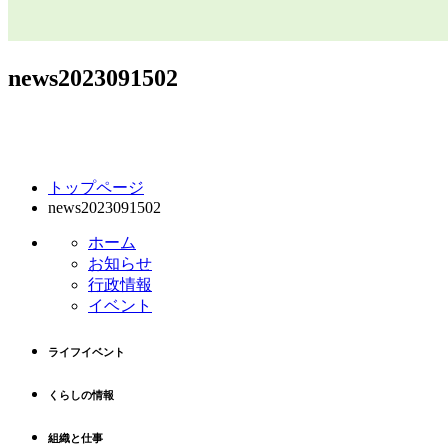
news2023091502
コ
ペ
トップページ
ン
ー
news2023091502
テ
ジ
ン
の
ホーム
ツ
先
お知らせ
本
頭
行政情報
文
へ
イベント
の
戻
先
る
ライフイベント
頭
へ
くらしの情報
戻
る
組織と仕事