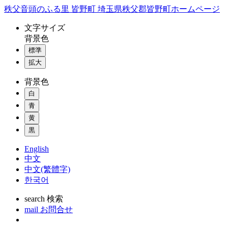
コ
秩父音頭のふる里 皆野町 埼玉県秩父郡皆野町ホームページ
ン
文字
サイズ
テ
背景色
ン
標準
ツ
本
拡大
文
背景色
へ
ス
白
キ
青
ッ
黄
プ
黒
English
中文
中文(繁體字)
한국어
search
検索
mail
お問合せ