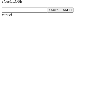
close
CLOSE
search
SEARCH
cancel