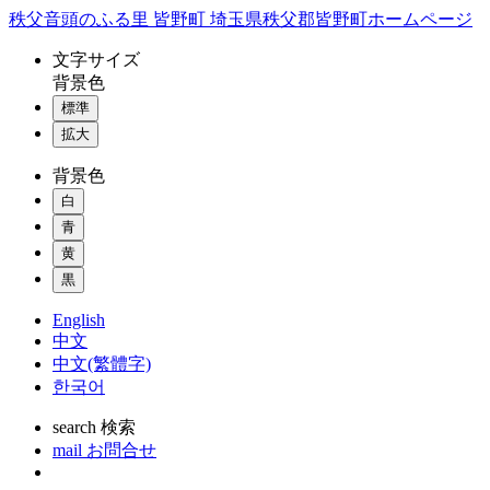
コ
秩父音頭のふる里 皆野町 埼玉県秩父郡皆野町ホームページ
ン
文字
サイズ
テ
背景色
ン
標準
ツ
本
拡大
文
背景色
へ
ス
白
キ
青
ッ
黄
プ
黒
English
中文
中文(繁體字)
한국어
search
検索
mail
お問合せ