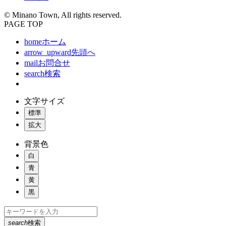
© Minano Town, All rights reserved.
PAGE TOP
home
ホーム
arrow_upward
先頭へ
mail
お問合せ
search
検索
文字サイズ
標準
拡大
背景色
白
青
黄
黒
search
検索