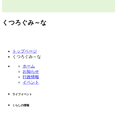
くつろぐみ～な
コ
ペ
トップページ
ン
ー
くつろぐみ～な
テ
ジ
ン
の
ホーム
ツ
先
お知らせ
本
頭
行政情報
文
へ
イベント
の
戻
先
る
ライフイベント
頭
へ
くらしの情報
戻
る