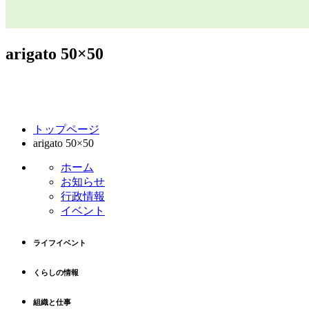
arigato 50×50
コ
ペ
トップページ
ン
ー
arigato 50×50
テ
ジ
ン
の
ホーム
ツ
先
お知らせ
本
頭
行政情報
文
へ
イベント
の
戻
先
る
ライフイベント
頭
へ
くらしの情報
戻
る
組織と仕事