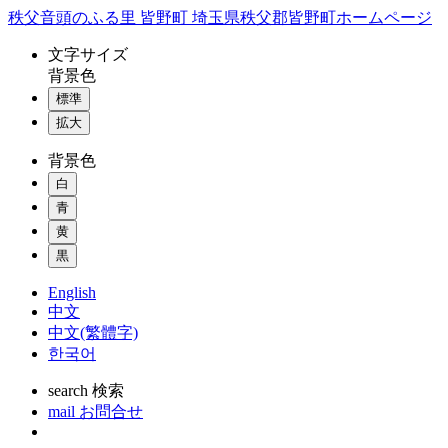
コ
秩父音頭のふる里 皆野町 埼玉県秩父郡皆野町ホームページ
ン
文字
サイズ
テ
背景色
ン
標準
ツ
本
拡大
文
背景色
へ
ス
白
キ
青
ッ
黄
プ
黒
English
中文
中文(繁體字)
한국어
search
検索
mail
お問合せ