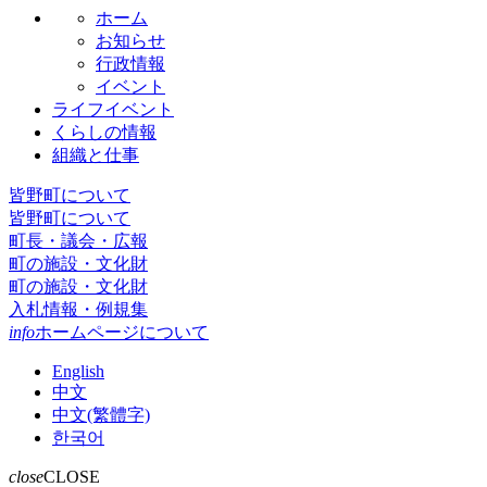
ホーム
お知らせ
行政情報
イベント
ライフイベント
くらしの情報
組織と仕事
皆野町について
皆野町について
町長・議会・広報
町の施設・文化財
町の施設・文化財
入札情報・例規集
info
ホームページについて
English
中文
中文(繁體字)
한국어
close
CLOSE