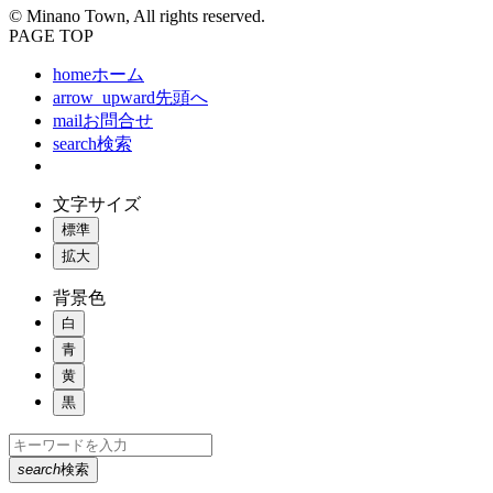
© Minano Town, All rights reserved.
PAGE TOP
home
ホーム
arrow_upward
先頭へ
mail
お問合せ
search
検索
文字サイズ
標準
拡大
背景色
白
青
黄
黒
search
検索