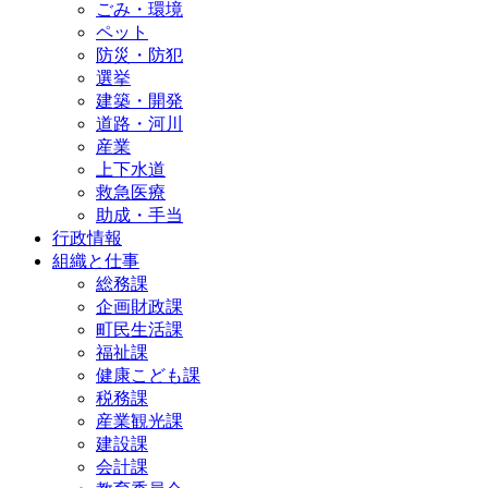
ごみ・環境
ペット
防災・防犯
選挙
建築・開発
道路・河川
産業
上下水道
救急医療
助成・手当
行政情報
組織と仕事
総務課
企画財政課
町民生活課
福祉課
健康こども課
税務課
産業観光課
建設課
会計課