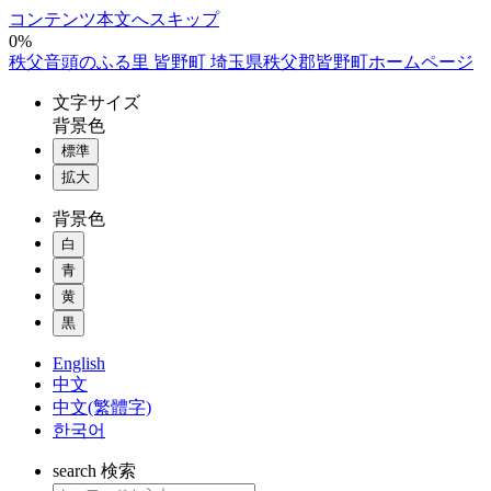
コンテンツ本文へスキップ
0%
秩父音頭のふる里 皆野町 埼玉県秩父郡皆野町ホームページ
文字
サイズ
背景色
標準
拡大
背景色
白
青
黄
黒
English
中文
中文(繁體字)
한국어
search
検索