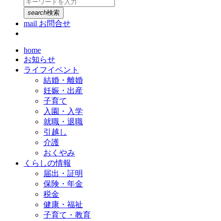
search
検索
mail
お問合せ
home
お知らせ
ライフイベント
結婚・離婚
妊娠・出産
子育て
入園・入学
就職・退職
引越し
介護
おくやみ
くらしの情報
届出・証明
保険・年金
税金
健康・福祉
子育て・教育