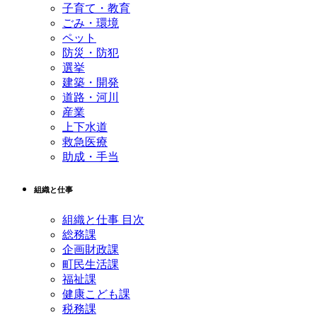
子育て・教育
ごみ・環境
ペット
防災・防犯
選挙
建築・開発
道路・河川
産業
上下水道
救急医療
助成・手当
組織と仕事
組織と仕事 目次
総務課
企画財政課
町民生活課
福祉課
健康こども課
税務課