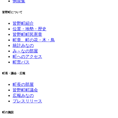
例規集
皆野町について
皆野町紹介
位置・地勢・歴史
皆野町町民憲章
町章、町の花・木・鳥
統計みなの
み～なの部屋
町へのアクセス
町営バス
町長・議会・広報
町長の部屋
皆野町町議会
広報みなの
プレスリリース
町の施設