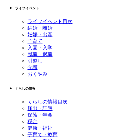
先
る
ライフイベント
頭
へ
ライフイベント目次
戻
結婚・離婚
る
妊娠・出産
子育て
入園・入学
就職・退職
引越し
介護
おくやみ
くらしの情報
くらしの情報目次
届出・証明
保険・年金
税金
健康・福祉
子育て・教育