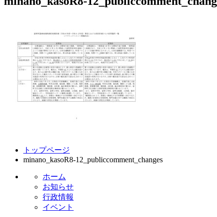
minano_kasoR8-12_publiccomment_chang
コ
ペ
トップページ
ン
ー
minano_kasoR8-12_publiccomment_changes
テ
ジ
ン
の
ホーム
ツ
先
お知らせ
本
頭
行政情報
文
へ
イベント
の
戻