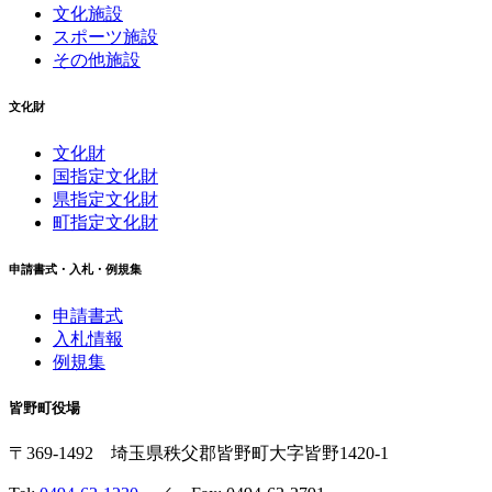
文化施設
スポーツ施設
その他施設
文化財
文化財
国指定文化財
県指定文化財
町指定文化財
申請書式・入札・例規集
申請書式
入札情報
例規集
皆野町役場
〒369-1492
埼玉県秩父郡皆野町
大字皆野1420-1