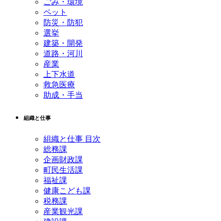
ごみ・環境
ペット
防災・防犯
選挙
建築・開発
道路・河川
産業
上下水道
救急医療
助成・手当
組織と仕事
組織と仕事 目次
総務課
企画財政課
町民生活課
福祉課
健康こども課
税務課
産業観光課