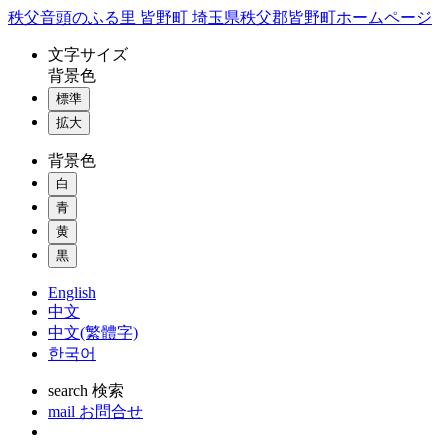
コ
秩父音頭のふる里 皆野町 埼玉県秩父郡皆野町ホームページ
ン
文字
サイズ
テ
背景色
ン
標準
ツ
本
拡大
文
背景色
へ
ス
白
キ
青
ッ
黄
プ
黒
English
中文
中文(繁體字)
한국어
search
検索
mail
お問合せ