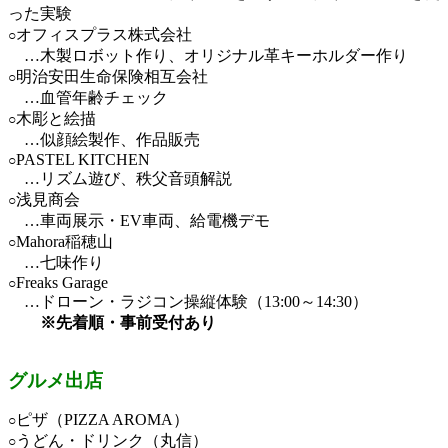
った実験
オフィスプラス株式会社
○
…木製ロボット作り、オリジナル革キーホルダー作り
明治安田生命保険相互会社
○
…血管年齢チェック
木彫と絵描
○
…似顔絵製作、作品販売
PASTEL KITCHEN
○
…リズム遊び、秩父音頭解説
浅見商会
○
…車両展示・EV車両、給電機デモ
Mahora稲穂山
○
…七味作り
Freaks Garage
○
…ドローン・ラジコン操縦体験（13:00～14:30）
※先着順・事前受付あり
グルメ出店
ピザ（
PIZZA AROMA
）
○
うどん・ドリンク（丸信）
○