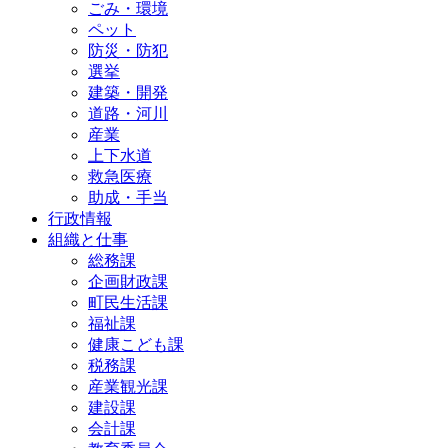
ごみ・環境
ペット
防災・防犯
選挙
建築・開発
道路・河川
産業
上下水道
救急医療
助成・手当
行政情報
組織と仕事
総務課
企画財政課
町民生活課
福祉課
健康こども課
税務課
産業観光課
建設課
会計課