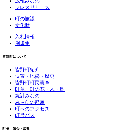
広報みなの
プレスリリース
町の施設
文化財
入札情報
例規集
皆野町について
皆野町紹介
位置・地勢・歴史
皆野町町民憲章
町章、町の花・木・鳥
統計みなの
み～なの部屋
町へのアクセス
町営バス
町長・議会・広報