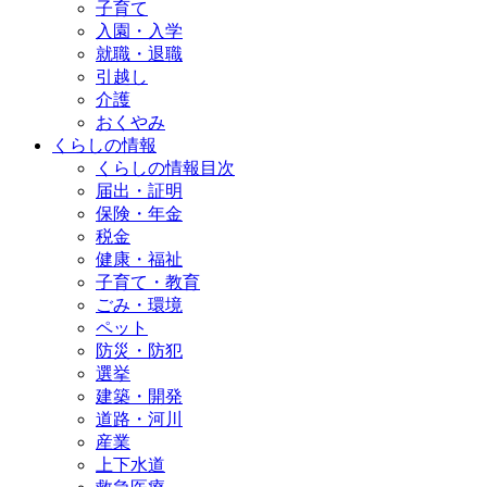
子育て
入園・入学
就職・退職
引越し
介護
おくやみ
くらしの情報
くらしの情報目次
届出・証明
保険・年金
税金
健康・福祉
子育て・教育
ごみ・環境
ペット
防災・防犯
選挙
建築・開発
道路・河川
産業
上下水道