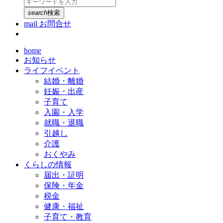
search
検索
mail
お問合せ
home
お知らせ
ライフイベント
結婚・離婚
妊娠・出産
子育て
入園・入学
就職・退職
引越し
介護
おくやみ
くらしの情報
届出・証明
保険・年金
税金
健康・福祉
子育て・教育