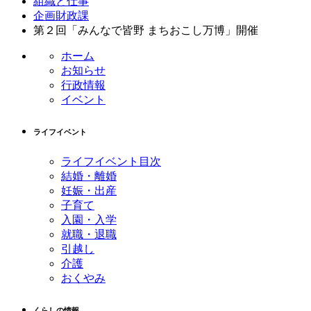
組織と仕事
企画財政課
第２回「みんなで皆野 まちおこし万博」開催
ホーム
お知らせ
行政情報
イベント
ライフイベント
ライフイベント目次
結婚・離婚
妊娠・出産
子育て
入園・入学
就職・退職
引越し
介護
おくやみ
くらしの情報