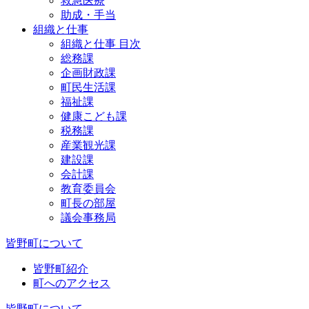
救急医療
助成・手当
組織と仕事
組織と仕事 目次
総務課
企画財政課
町民生活課
福祉課
健康こども課
税務課
産業観光課
建設課
会計課
教育委員会
町長の部屋
議会事務局
皆野町について
皆野町紹介
町へのアクセス
皆野町について