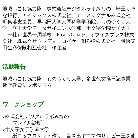
地域おこし協力隊、株式会社デジタルラボみなの、埼玉りそ
な銀行、アイマックス株式会社、アースシグナル株式会社、
町集落支援員、早稲田大学人間科学学術院、ものつくり大
学、立正大学データサイエンス学部、十文字学園女子大学、
（一社）世界一周学校、
Freaks Garage、
オフィスプラス株式
会社、株式会社ウッディーコイケ、
RIZAP
株式会社、明治安
田生命保険相互会社、移住者
活動報告
地域おこし協力隊、ものつくり大学、多世代交換日記事業、
皆野教育シンポジウム
ワークショップ
株式会社デジタルラボみなの
○
…フレイル診断
十文字女子学園大学
○
…紙コップロケット作り、音を出すコマ作り、ビー玉を使