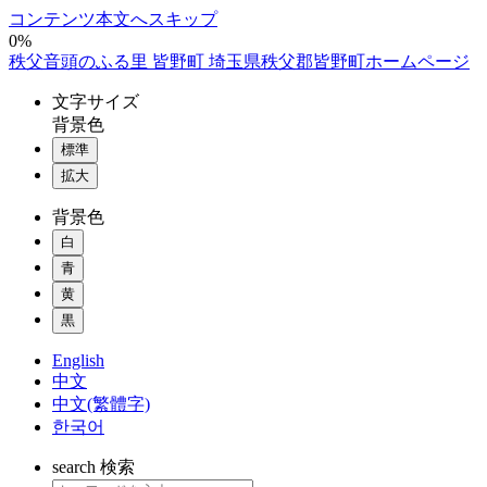
コンテンツ本文へスキップ
0%
秩父音頭のふる里 皆野町 埼玉県秩父郡皆野町ホームページ
文字
サイズ
背景色
標準
拡大
背景色
白
青
黄
黒
English
中文
中文(繁體字)
한국어
search
検索