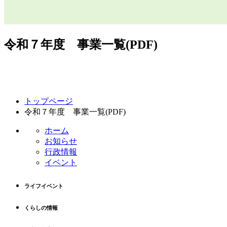
令和７年度 事業一覧(PDF)
コ
ペ
トップページ
ン
ー
令和７年度 事業一覧(PDF)
テ
ジ
ン
の
ホーム
ツ
先
お知らせ
本
頭
行政情報
文
へ
イベント
の
戻
先
る
ライフイベント
頭
へ
くらしの情報
戻
る