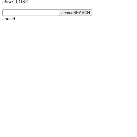
close
CLOSE
search
SEARCH
cancel