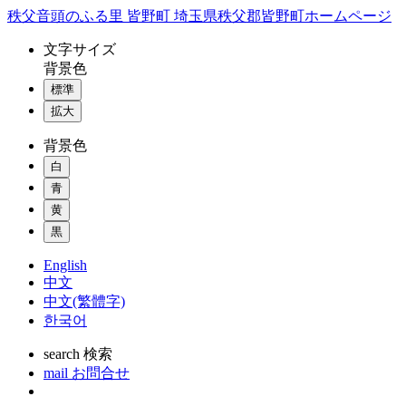
コ
秩父音頭のふる里 皆野町 埼玉県秩父郡皆野町ホームページ
ン
文字
サイズ
テ
背景色
ン
標準
ツ
本
拡大
文
背景色
へ
ス
白
キ
青
ッ
黄
プ
黒
English
中文
中文(繁體字)
한국어
search
検索
mail
お問合せ