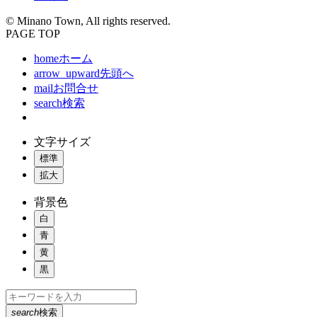
© Minano Town, All rights reserved.
PAGE TOP
home
ホーム
arrow_upward
先頭へ
mail
お問合せ
search
検索
文字サイズ
標準
拡大
背景色
白
青
黄
黒
search
検索