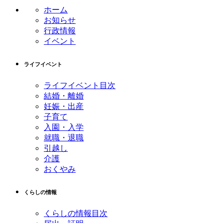
ン
の
ホーム
ツ
先
お知らせ
本
頭
行政情報
文
へ
イベント
の
戻
先
る
ライフイベント
頭
へ
ライフイベント目次
戻
結婚・離婚
る
妊娠・出産
子育て
入園・入学
就職・退職
引越し
介護
おくやみ
くらしの情報
くらしの情報目次