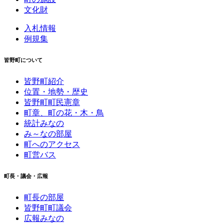
文化財
入札情報
例規集
皆野町について
皆野町紹介
位置・地勢・歴史
皆野町町民憲章
町章、町の花・木・鳥
統計みなの
み～なの部屋
町へのアクセス
町営バス
町長・議会・広報
町長の部屋
皆野町町議会
広報みなの