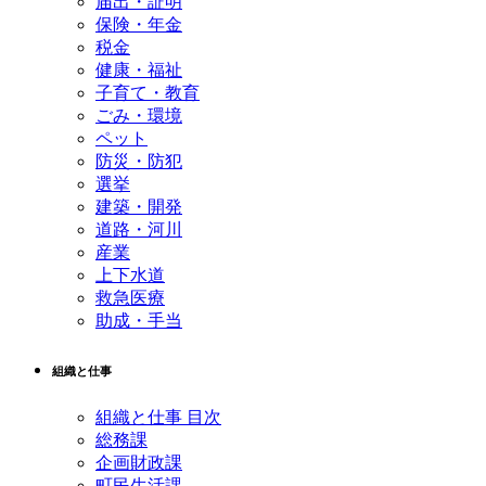
届出・証明
保険・年金
税金
健康・福祉
子育て・教育
ごみ・環境
ペット
防災・防犯
選挙
建築・開発
道路・河川
産業
上下水道
救急医療
助成・手当
組織と仕事
組織と仕事 目次
総務課
企画財政課
町民生活課