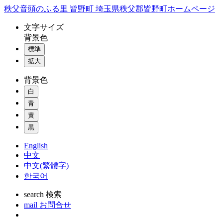
コ
秩父音頭のふる里 皆野町 埼玉県秩父郡皆野町ホームページ
ン
文字
サイズ
テ
背景色
ン
標準
ツ
本
拡大
文
背景色
へ
ス
白
キ
青
ッ
黄
プ
黒
English
中文
中文(繁體字)
한국어
search
検索
mail
お問合せ