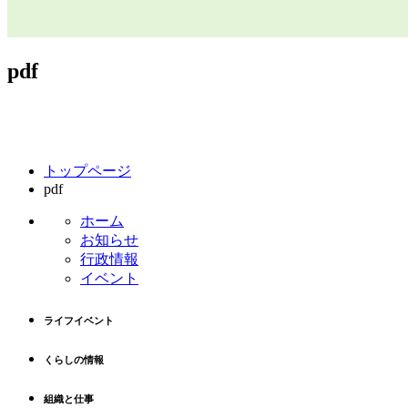
pdf
コ
ペ
トップページ
ン
ー
pdf
テ
ジ
ン
の
ホーム
ツ
先
お知らせ
本
頭
行政情報
文
へ
イベント
の
戻
先
る
ライフイベント
頭
へ
くらしの情報
戻
る
組織と仕事