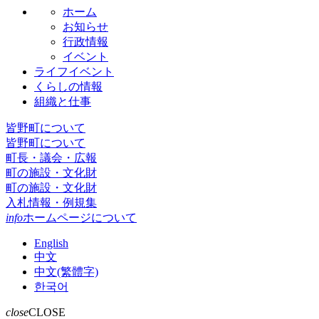
ホーム
お知らせ
行政情報
イベント
ライフイベント
くらしの情報
組織と仕事
皆野町について
皆野町について
町長・議会・広報
町の施設・文化財
町の施設・文化財
入札情報・例規集
info
ホームページについて
English
中文
中文(繁體字)
한국어
close
CLOSE