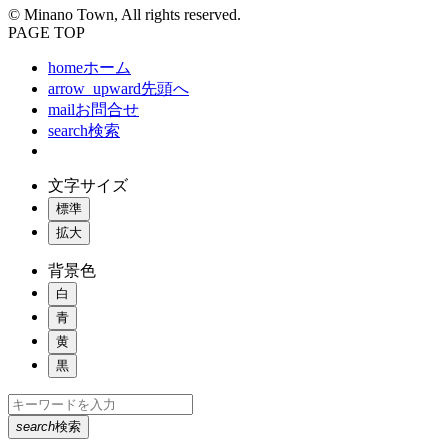
© Minano Town, All rights reserved.
PAGE TOP
home
ホーム
arrow_upward
先頭へ
mail
お問合せ
search
検索
文字サイズ
標準
拡大
背景色
白
青
黄
黒
search
検索