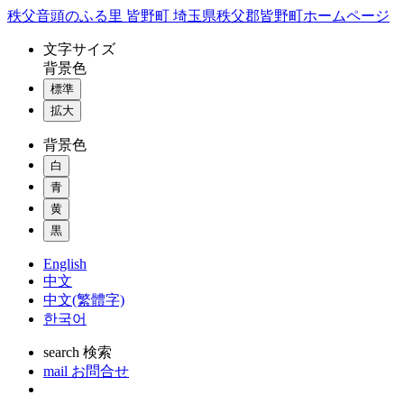
コ
秩父音頭のふる里 皆野町 埼玉県秩父郡皆野町ホームページ
ン
文字
サイズ
テ
背景色
ン
標準
ツ
本
拡大
文
背景色
へ
ス
白
キ
青
ッ
黄
プ
黒
English
中文
中文(繁體字)
한국어
search
検索
mail
お問合せ