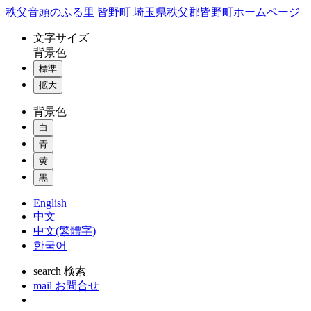
コ
秩父音頭のふる里 皆野町 埼玉県秩父郡皆野町ホームページ
ン
文字
サイズ
テ
背景色
ン
標準
ツ
本
拡大
文
背景色
へ
ス
白
キ
青
ッ
黄
プ
黒
English
中文
中文(繁體字)
한국어
search
検索
mail
お問合せ