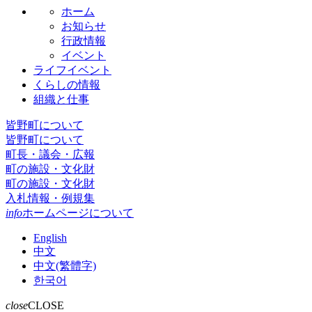
ホーム
お知らせ
行政情報
イベント
ライフイベント
くらしの情報
組織と仕事
皆野町について
皆野町について
町長・議会・広報
町の施設・文化財
町の施設・文化財
入札情報・例規集
info
ホームページについて
English
中文
中文(繁體字)
한국어
close
CLOSE