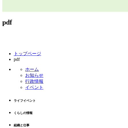
pdf
コ
ペ
トップページ
ン
ー
pdf
テ
ジ
ン
の
ホーム
ツ
先
お知らせ
本
頭
行政情報
文
へ
イベント
の
戻
先
る
ライフイベント
頭
へ
くらしの情報
戻
る
組織と仕事