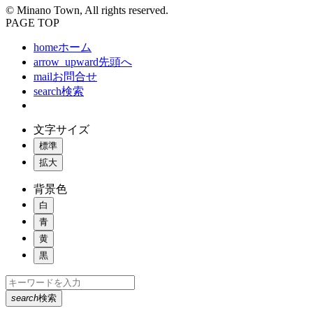
© Minano Town, All rights reserved.
PAGE TOP
home
ホーム
arrow_upward
先頭へ
mail
お問合せ
search
検索
文字サイズ
標準
拡大
背景色
白
青
黄
黒
search
検索