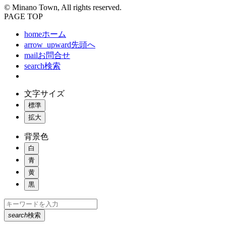
© Minano Town, All rights reserved.
PAGE TOP
home
ホーム
arrow_upward
先頭へ
mail
お問合せ
search
検索
文字サイズ
標準
拡大
背景色
白
青
黄
黒
search
検索