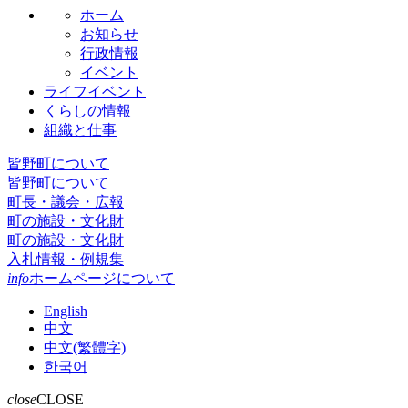
ホーム
お知らせ
行政情報
イベント
ライフイベント
くらしの情報
組織と仕事
皆野町について
皆野町について
町長・議会・広報
町の施設・文化財
町の施設・文化財
入札情報・例規集
info
ホームページについて
English
中文
中文(繁體字)
한국어
close
CLOSE