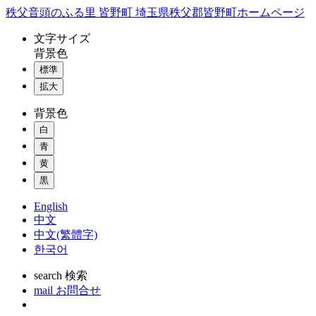
コ
秩父音頭のふる里 皆野町 埼玉県秩父郡皆野町ホームページ
ン
文字
サイズ
テ
背景色
ン
標準
ツ
本
拡大
文
背景色
へ
ス
白
キ
青
ッ
黄
プ
黒
English
中文
中文(繁體字)
한국어
search
検索
mail
お問合せ