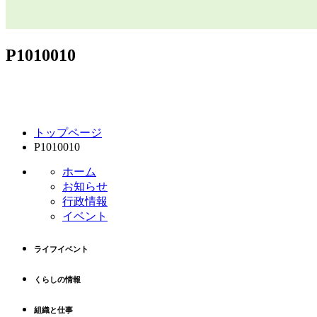
P1010010
コ
ペ
トップページ
ン
ー
P1010010
テ
ジ
ン
の
ホーム
ツ
先
お知らせ
本
頭
行政情報
文
へ
イベント
の
戻
先
る
ライフイベント
頭
へ
くらしの情報
戻
る
組織と仕事