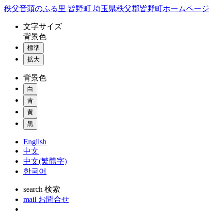
コ
秩父音頭のふる里 皆野町 埼玉県秩父郡皆野町ホームページ
ン
文字
サイズ
テ
背景色
ン
標準
ツ
本
拡大
文
背景色
へ
ス
白
キ
青
ッ
黄
プ
黒
English
中文
中文(繁體字)
한국어
search
検索
mail
お問合せ