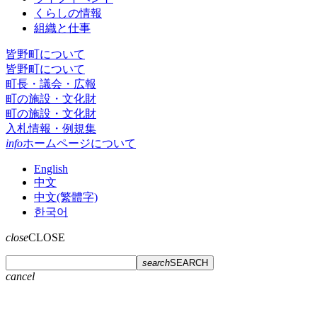
くらしの情報
組織と仕事
皆野町について
皆野町について
町長・議会・広報
町の施設・文化財
町の施設・文化財
入札情報・例規集
info
ホームページについて
English
中文
中文(繁體字)
한국어
close
CLOSE
search
SEARCH
cancel