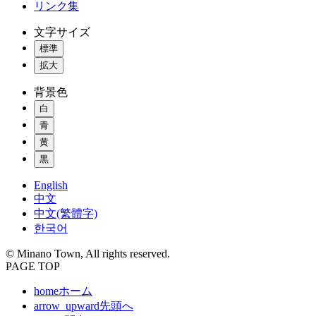
リンク集
文字サイズ
標準
拡大
背景色
白
青
黄
黒
English
中文
中文(繁體字)
한국어
© Minano Town, All rights reserved.
PAGE TOP
home
ホーム
arrow_upward
先頭へ