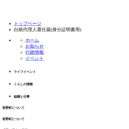
コ
ペ
トップページ
ン
ー
白紙代理人選任届(身分証明書用)
テ
ジ
ン
の
ホーム
ツ
先
お知らせ
本
頭
行政情報
文
へ
イベント
の
戻
先
る
ライフイベント
頭
へ
くらしの情報
戻
る
組織と仕事
皆野町について
皆野町について