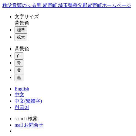
コ
秩父音頭のふる里 皆野町 埼玉県秩父郡皆野町ホームページ
ン
文字
サイズ
テ
背景色
ン
標準
ツ
本
拡大
文
背景色
へ
ス
白
キ
青
ッ
黄
プ
黒
English
中文
中文(繁體字)
한국어
search
検索
mail
お問合せ