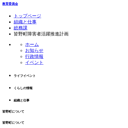
教育委員会
コ
ペ
トップページ
ン
ー
組織と仕事
テ
ジ
総務課
ン
の
皆野町障害者活躍推進計画
ツ
先
ホーム
本
頭
お知らせ
文
へ
行政情報
の
戻
イベント
先
る
頭
へ
ライフイベント
戻
る
くらしの情報
組織と仕事
皆野町について
皆野町について