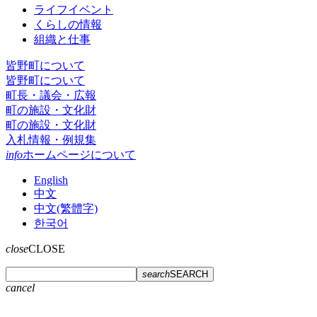
ライフイベント
くらしの情報
組織と仕事
皆野町について
皆野町について
町長・議会・広報
町の施設・文化財
町の施設・文化財
入札情報・例規集
info
ホームページについて
English
中文
中文(繁體字)
한국어
close
CLOSE
search
SEARCH
cancel