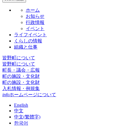
ホーム
お知らせ
行政情報
イベント
ライフイベント
くらしの情報
組織と仕事
皆野町について
皆野町について
町長・議会・広報
町の施設・文化財
町の施設・文化財
入札情報・例規集
info
ホームページについて
English
中文
中文(繁體字)
한국어