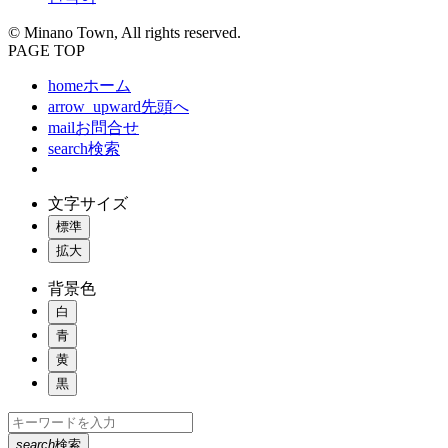
© Minano Town, All rights reserved.
PAGE TOP
home
ホーム
arrow_upward
先頭へ
mail
お問合せ
search
検索
文字サイズ
標準
拡大
背景色
白
青
黄
黒
search
検索