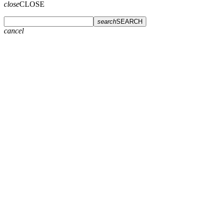
close
CLOSE
search
SEARCH
cancel