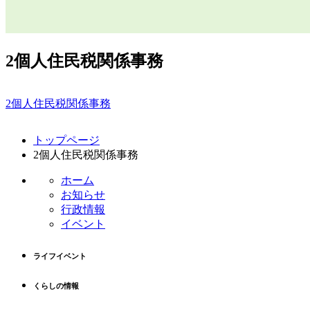
2個人住民税関係事務
2個人住民税関係事務
コ
ペ
トップページ
ン
ー
2個人住民税関係事務
テ
ジ
ン
の
ホーム
ツ
先
お知らせ
本
頭
行政情報
文
へ
イベント
の
戻
先
る
ライフイベント
頭
へ
くらしの情報
戻
る