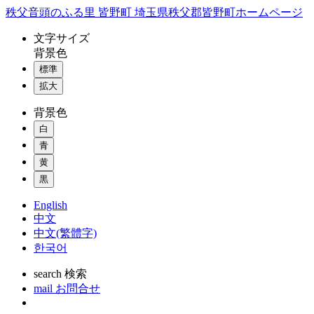
コ
秩父音頭のふる里 皆野町 埼玉県秩父郡皆野町ホームページ
ン
文字
サイズ
テ
背景色
ン
標準
ツ
本
拡大
文
背景色
へ
ス
白
キ
青
ッ
黄
プ
黒
English
中文
中文(繁體字)
한국어
search
検索
mail
お問合せ