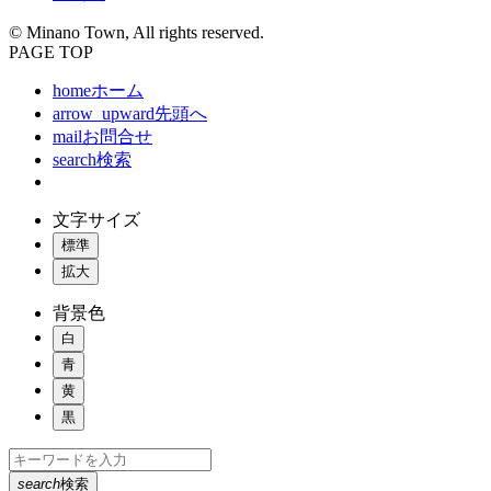
© Minano Town, All rights reserved.
PAGE TOP
home
ホーム
arrow_upward
先頭へ
mail
お問合せ
search
検索
文字サイズ
標準
拡大
背景色
白
青
黄
黒
search
検索