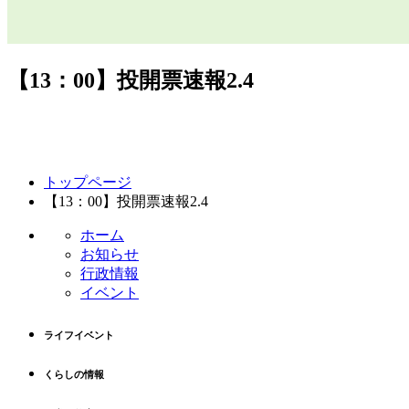
【13：00】投開票速報2.4
コ
ペ
トップページ
ン
ー
【13：00】投開票速報2.4
テ
ジ
ン
の
ホーム
ツ
先
お知らせ
本
頭
行政情報
文
へ
イベント
の
戻
先
る
ライフイベント
頭
へ
くらしの情報
戻
る