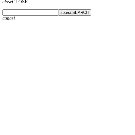
close
CLOSE
search
SEARCH
cancel