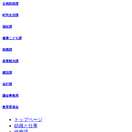
企画財政課
町民生活課
福祉課
健康こども課
税務課
産業観光課
建設課
会計課
議会事務局
教育委員会
コ
ペ
トップページ
ン
ー
組織と仕事
テ
ジ
総務課