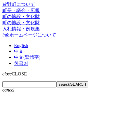
皆野町について
町長・議会・広報
町の施設・文化財
町の施設・文化財
入札情報・例規集
info
ホームページについて
English
中文
中文(繁體字)
한국어
close
CLOSE
search
SEARCH
cancel