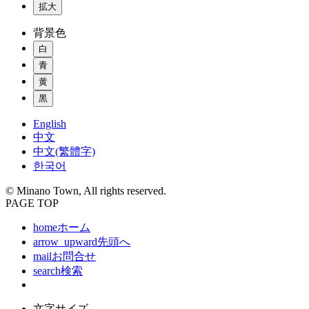
拡大
背景色
白
青
黄
黒
English
中文
中文(繁體字)
한국어
© Minano Town, All rights reserved.
PAGE TOP
home
ホーム
arrow_upward
先頭へ
mail
お問合せ
search
検索
文字サイズ