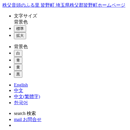
コ
秩父音頭のふる里 皆野町 埼玉県秩父郡皆野町ホームページ
ン
文字
サイズ
テ
背景色
ン
標準
ツ
本
拡大
文
背景色
へ
ス
白
キ
青
ッ
黄
プ
黒
English
中文
中文(繁體字)
한국어
search
検索
mail
お問合せ