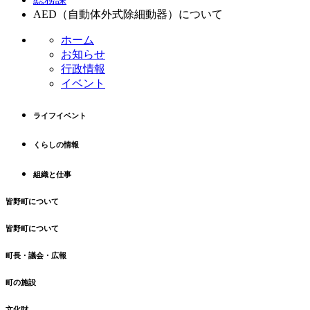
ン
の
AED（自動体外式除細動器）について
ツ
先
ホーム
本
頭
お知らせ
文
へ
行政情報
の
戻
イベント
先
る
頭
へ
ライフイベント
戻
る
くらしの情報
組織と仕事
皆野町について
皆野町について
町長・議会・広報
町の施設
文化財