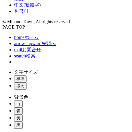
中文(繁體字)
한국어
© Minano Town, All rights reserved.
PAGE TOP
home
ホーム
arrow_upward
先頭へ
mail
お問合せ
search
検索
文字サイズ
標準
拡大
背景色
白
青
黄
黒