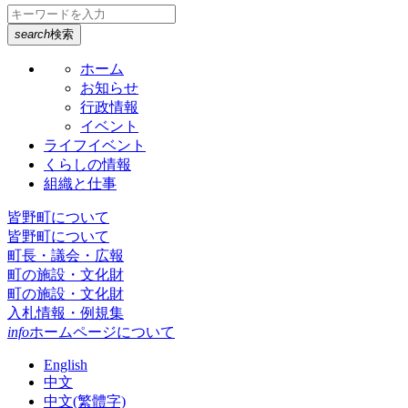
search
検索
ホーム
お知らせ
行政情報
イベント
ライフイベント
くらしの情報
組織と仕事
皆野町について
皆野町について
町長・議会・広報
町の施設・文化財
町の施設・文化財
入札情報・例規集
info
ホームページについて
English
中文
中文(繁體字)