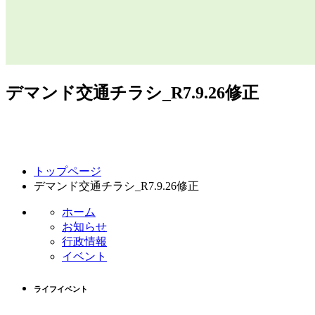
デマンド交通チラシ_R7.9.26修正
コ
ペ
トップページ
ン
ー
デマンド交通チラシ_R7.9.26修正
テ
ジ
ン
の
ホーム
ツ
先
お知らせ
本
頭
行政情報
文
へ
イベント
の
戻
先
る
ライフイベント
頭
へ