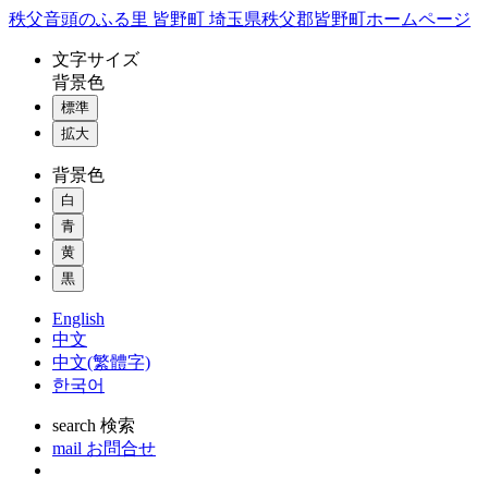
コ
秩父音頭のふる里 皆野町 埼玉県秩父郡皆野町ホームページ
ン
文字
サイズ
テ
背景色
ン
標準
ツ
本
拡大
文
背景色
へ
ス
白
キ
青
ッ
黄
プ
黒
English
中文
中文(繁體字)
한국어
search
検索
mail
お問合せ