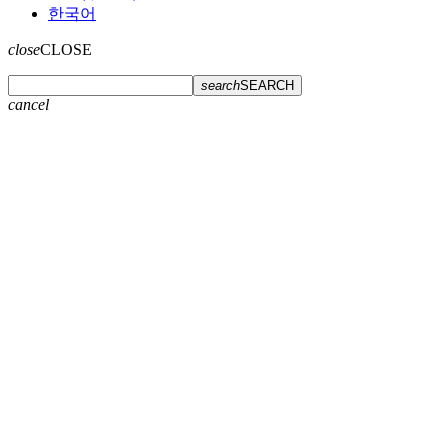
한국어
close
CLOSE
search
SEARCH
cancel