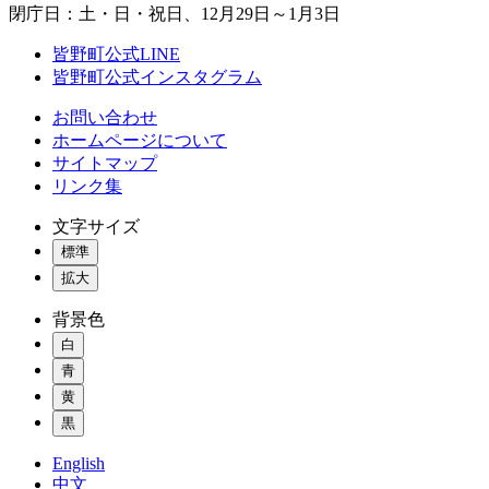
閉庁日：土・日・祝日、12月29日～1月3日
皆野町公式LINE
皆野町公式インスタグラム
お問い合わせ
ホームページについて
サイトマップ
リンク集
文字サイズ
標準
拡大
背景色
白
青
黄
黒
English
中文