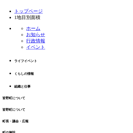
コ
ペ
トップページ
ン
ー
1地目別面積
テ
ジ
ン
の
ホーム
ツ
先
お知らせ
本
頭
行政情報
文
へ
イベント
の
戻
先
る
ライフイベント
頭
へ
くらしの情報
戻
る
組織と仕事
皆野町について
皆野町について
町長・議会・広報
町の施設