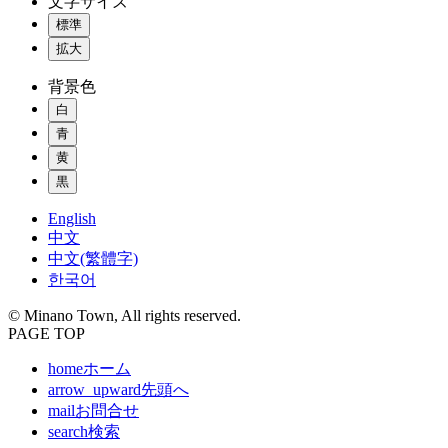
文字サイズ
標準
拡大
背景色
白
青
黄
黒
English
中文
中文(繁體字)
한국어
© Minano Town, All rights reserved.
PAGE TOP
home
ホーム
arrow_upward
先頭へ
mail
お問合せ
search
検索