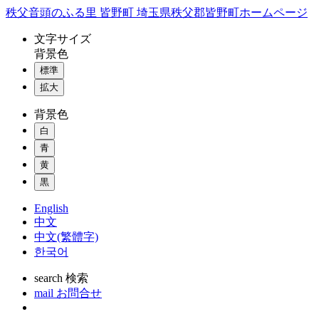
コ
秩父音頭のふる里 皆野町 埼玉県秩父郡皆野町ホームページ
ン
文字
サイズ
テ
背景色
ン
標準
ツ
本
拡大
文
背景色
へ
ス
白
キ
青
ッ
黄
プ
黒
English
中文
中文(繁體字)
한국어
search
検索
mail
お問合せ