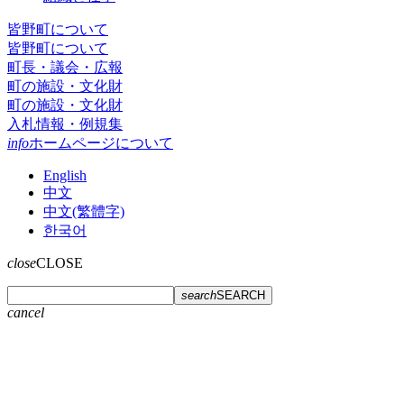
皆野町について
皆野町について
町長・議会・広報
町の施設・文化財
町の施設・文化財
入札情報・例規集
info
ホームページについて
English
中文
中文(繁體字)
한국어
close
CLOSE
search
SEARCH
cancel