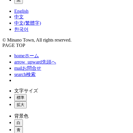
黒
English
中文
中文(繁體字)
한국어
© Minano Town, All rights reserved.
PAGE TOP
home
ホーム
arrow_upward
先頭へ
mail
お問合せ
search
検索
文字サイズ
標準
拡大
背景色
白
青