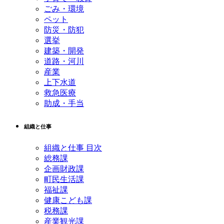
ごみ・環境
ペット
防災・防犯
選挙
建築・開発
道路・河川
産業
上下水道
救急医療
助成・手当
組織と仕事
組織と仕事 目次
総務課
企画財政課
町民生活課
福祉課
健康こども課
税務課
産業観光課