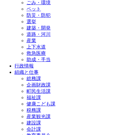
ごみ・環境
ペット
防災・防犯
選挙
建築・開発
道路・河川
産業
上下水道
救急医療
助成・手当
行政情報
組織と仕事
総務課
企画財政課
町民生活課
福祉課
健康こども課
税務課
産業観光課
建設課
会計課