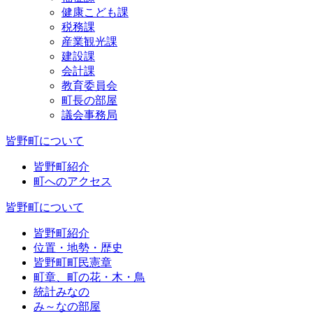
健康こども課
税務課
産業観光課
建設課
会計課
教育委員会
町長の部屋
議会事務局
皆野町について
皆野町紹介
町へのアクセス
皆野町について
皆野町紹介
位置・地勢・歴史
皆野町町民憲章
町章、町の花・木・鳥
統計みなの
み～なの部屋