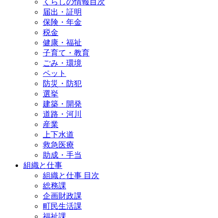
くらしの情報目次
届出・証明
保険・年金
税金
健康・福祉
子育て・教育
ごみ・環境
ペット
防災・防犯
選挙
建築・開発
道路・河川
産業
上下水道
救急医療
助成・手当
組織と仕事
組織と仕事 目次
総務課
企画財政課
町民生活課
福祉課