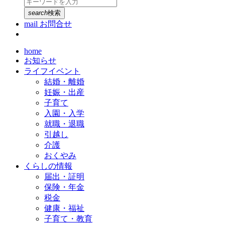
search
検索
mail
お問合せ
home
お知らせ
ライフイベント
結婚・離婚
妊娠・出産
子育て
入園・入学
就職・退職
引越し
介護
おくやみ
くらしの情報
届出・証明
保険・年金
税金
健康・福祉
子育て・教育