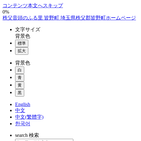
コンテンツ本文へスキップ
0%
秩父音頭のふる里 皆野町 埼玉県秩父郡皆野町ホームページ
文字
サイズ
背景色
標準
拡大
背景色
白
青
黄
黒
English
中文
中文(繁體字)
한국어
search
検索