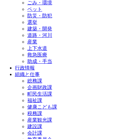
ごみ・環境
ペット
防災・防犯
選挙
建築・開発
道路・河川
産業
上下水道
救急医療
助成・手当
行政情報
組織と仕事
総務課
企画財政課
町民生活課
福祉課
健康こども課
税務課
産業観光課
建設課
会計課