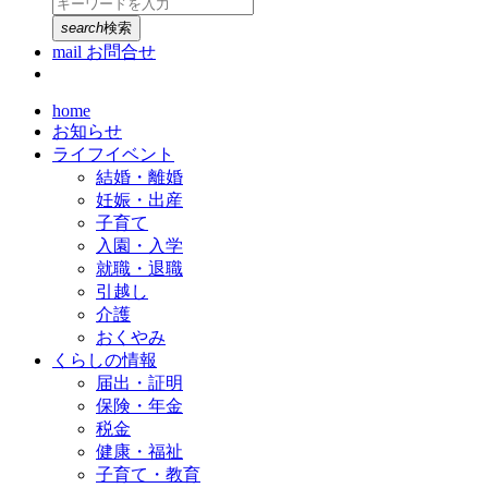
search
検索
mail
お問合せ
home
お知らせ
ライフイベント
結婚・離婚
妊娠・出産
子育て
入園・入学
就職・退職
引越し
介護
おくやみ
くらしの情報
届出・証明
保険・年金
税金
健康・福祉
子育て・教育