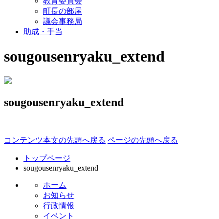
教育委員会
町長の部屋
議会事務局
助成・手当
sougousenryaku_extend
sougousenryaku_extend
コンテンツ本文の先頭へ戻る
ページの先頭へ戻る
トップページ
sougousenryaku_extend
ホーム
お知らせ
行政情報
イベント