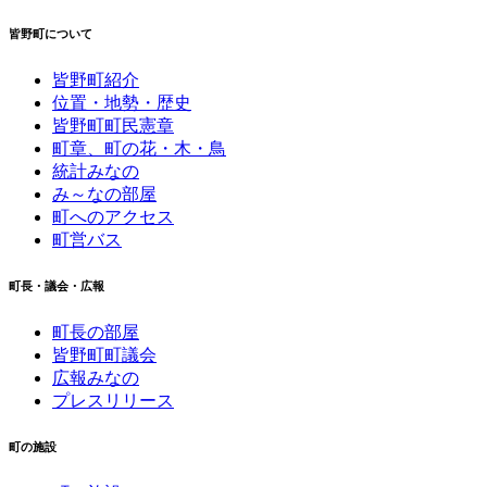
皆野町について
皆野町紹介
位置・地勢・歴史
皆野町町民憲章
町章、町の花・木・鳥
統計みなの
み～なの部屋
町へのアクセス
町営バス
町長・議会・広報
町長の部屋
皆野町町議会
広報みなの
プレスリリース
町の施設