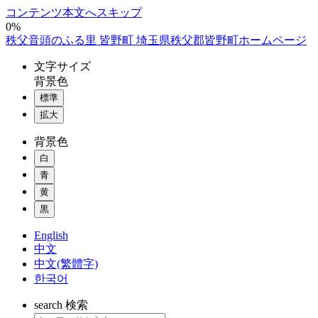
コンテンツ本文へスキップ
0%
秩父音頭のふる里 皆野町 埼玉県秩父郡皆野町ホームページ
文字
サイズ
背景色
標準
拡大
背景色
白
青
黄
黒
English
中文
中文(繁體字)
한국어
search
検索