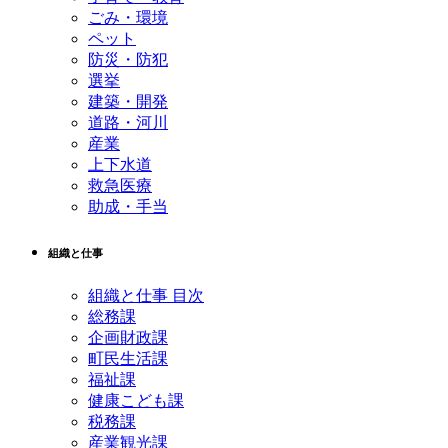
ごみ・環境
ペット
防災・防犯
選挙
建築・開発
道路・河川
産業
上下水道
救急医療
助成・手当
組織と仕事
組織と仕事 目次
総務課
企画財政課
町民生活課
福祉課
健康こども課
税務課
産業観光課