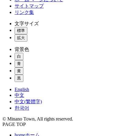
サイトマップ
リンク集
文字サイズ
標準
拡大
背景色
白
青
黄
黒
English
中文
中文(繁體字)
한국어
© Minano Town, All rights reserved.
PAGE TOP
home
ホーム