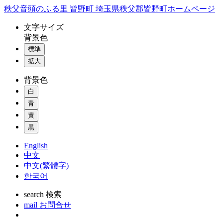
コ
秩父音頭のふる里 皆野町 埼玉県秩父郡皆野町ホームページ
ン
文字
サイズ
テ
背景色
ン
標準
ツ
本
拡大
文
背景色
へ
ス
白
キ
青
ッ
黄
プ
黒
English
中文
中文(繁體字)
한국어
search
検索
mail
お問合せ