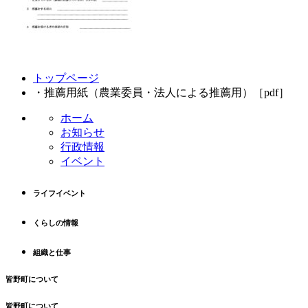
コ
ペ
トップページ
ン
ー
・推薦用紙（農業委員・法人による推薦用）［pdf］
テ
ジ
ン
の
ホーム
ツ
先
お知らせ
本
頭
行政情報
文
へ
イベント
の
戻
先
る
ライフイベント
頭
へ
くらしの情報
戻
る
組織と仕事
皆野町について
皆野町について