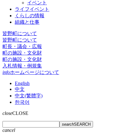
イベント
ライフイベント
くらしの情報
組織と仕事
皆野町について
皆野町について
町長・議会・広報
町の施設・文化財
町の施設・文化財
入札情報・例規集
info
ホームページについて
English
中文
中文(繁體字)
한국어
close
CLOSE
search
SEARCH
cancel