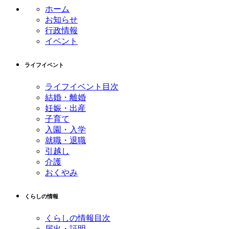
ン
の
ホーム
ツ
先
お知らせ
本
頭
行政情報
文
へ
イベント
の
戻
先
る
ライフイベント
頭
へ
ライフイベント目次
戻
結婚・離婚
る
妊娠・出産
子育て
入園・入学
就職・退職
引越し
介護
おくやみ
くらしの情報
くらしの情報目次
届出・証明