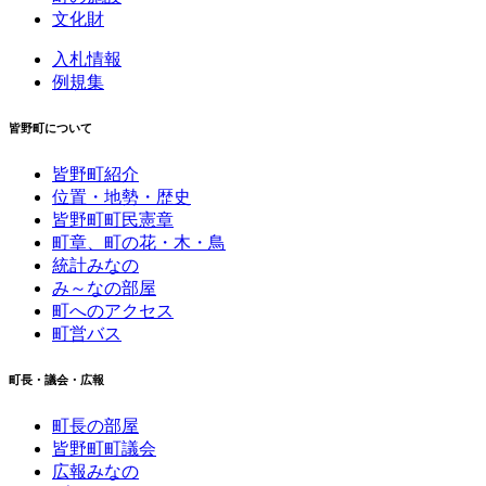
文化財
入札情報
例規集
皆野町について
皆野町紹介
位置・地勢・歴史
皆野町町民憲章
町章、町の花・木・鳥
統計みなの
み～なの部屋
町へのアクセス
町営バス
町長・議会・広報
町長の部屋
皆野町町議会
広報みなの