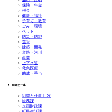
保険・年金
税金
健康・福祉
子育て・教育
ごみ・環境
ペット
防災・防犯
選挙
建築・開発
道路・河川
産業
上下水道
救急医療
助成・手当
組織と仕事
組織と仕事 目次
総務課
企画財政課
町民生活課