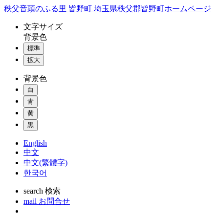
コ
秩父音頭のふる里 皆野町 埼玉県秩父郡皆野町ホームページ
ン
文字
サイズ
テ
背景色
ン
標準
ツ
本
拡大
文
背景色
へ
ス
白
キ
青
ッ
黄
プ
黒
English
中文
中文(繁體字)
한국어
search
検索
mail
お問合せ