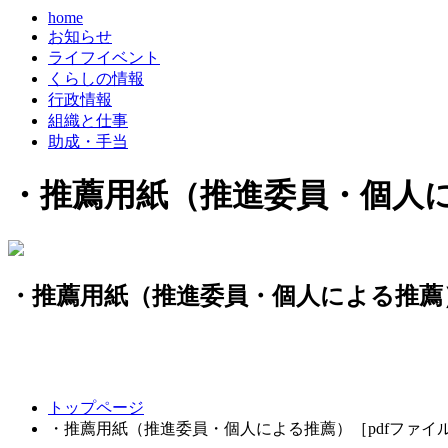
home
お知らせ
ライフイベント
くらしの情報
行政情報
組織と仕事
助成・手当
・推薦用紙（推進委員・個人に
・推薦用紙（推進委員・個人による推薦）
コ
ペ
トップページ
ン
ー
・推薦用紙（推進委員・個人による推薦）［pdfファイ
テ
ジ