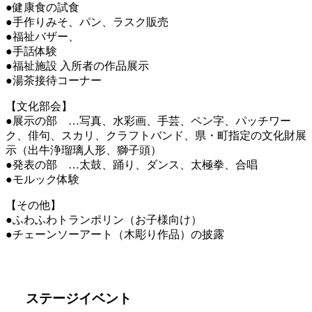
●健康食の試食
●手作りみそ、パン、ラスク販売
●福祉バザー、
●手話体験
●福祉施設 入所者の作品展示
●湯茶接待コーナー
【文化部会】
●展示の部 …写真、水彩画、手芸、ペン字、パッチワー
ク、俳句、スカリ、クラフトバンド、県・町指定の文化財展
示（出牛浄瑠璃人形、獅子頭）
●発表の部 …太鼓、踊り、ダンス、太極拳、合唱
●モルック体験
【その他】
●ふわふわトランポリン（お子様向け）
●チェーンソーアート（木彫り作品）の披露
ステージイベント