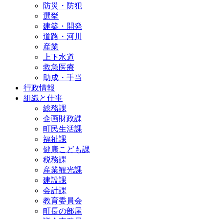
防災・防犯
選挙
建築・開発
道路・河川
産業
上下水道
救急医療
助成・手当
行政情報
組織と仕事
総務課
企画財政課
町民生活課
福祉課
健康こども課
税務課
産業観光課
建設課
会計課
教育委員会
町長の部屋