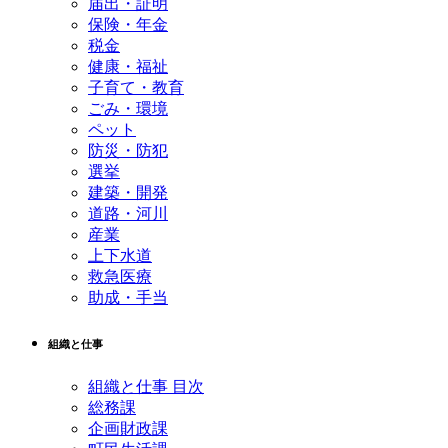
届出・証明
保険・年金
税金
健康・福祉
子育て・教育
ごみ・環境
ペット
防災・防犯
選挙
建築・開発
道路・河川
産業
上下水道
救急医療
助成・手当
組織と仕事
組織と仕事 目次
総務課
企画財政課