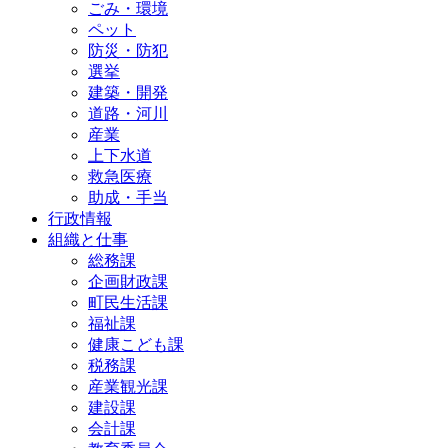
ごみ・環境
ペット
防災・防犯
選挙
建築・開発
道路・河川
産業
上下水道
救急医療
助成・手当
行政情報
組織と仕事
総務課
企画財政課
町民生活課
福祉課
健康こども課
税務課
産業観光課
建設課
会計課