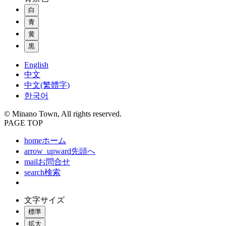
白
青
黄
黒
English
中文
中文(繁體字)
한국어
© Minano Town, All rights reserved.
PAGE TOP
home
ホーム
arrow_upward
先頭へ
mail
お問合せ
search
検索
文字サイズ
標準
拡大