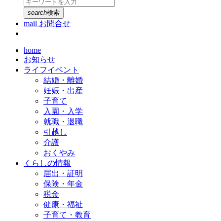
search
検索
mail
お問合せ
home
お知らせ
ライフイベント
結婚・離婚
妊娠・出産
子育て
入園・入学
就職・退職
引越し
介護
おくやみ
くらしの情報
届出・証明
保険・年金
税金
健康・福祉
子育て・教育