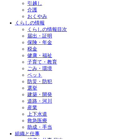
引越し
介護
おくやみ
くらしの情報
くらしの情報目次
届出・証明
保険・年金
税金
健康・福祉
子育て・教育
ごみ・環境
ペット
防災・防犯
選挙
建築・開発
道路・河川
産業
上下水道
救急医療
助成・手当
組織と仕事