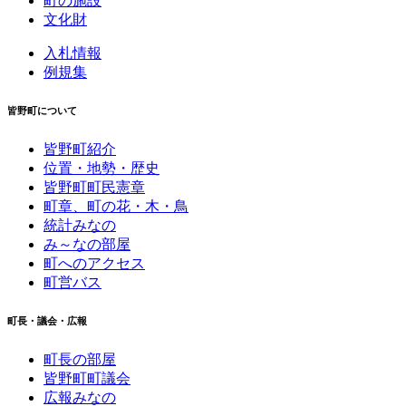
町の施設
文化財
入札情報
例規集
皆野町について
皆野町紹介
位置・地勢・歴史
皆野町町民憲章
町章、町の花・木・鳥
統計みなの
み～なの部屋
町へのアクセス
町営バス
町長・議会・広報
町長の部屋
皆野町町議会
広報みなの