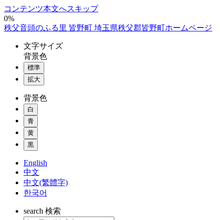
コンテンツ本文へスキップ
0%
秩父音頭のふる里 皆野町 埼玉県秩父郡皆野町ホームページ
文字
サイズ
背景色
標準
拡大
背景色
白
青
黄
黒
English
中文
中文(繁體字)
한국어
search
検索