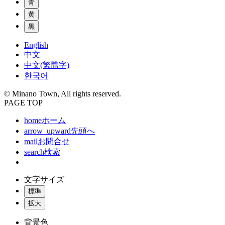
青
黄
黒
English
中文
中文(繁體字)
한국어
© Minano Town, All rights reserved.
PAGE TOP
home
ホーム
arrow_upward
先頭へ
mail
お問合せ
search
検索
文字サイズ
標準
拡大
背景色