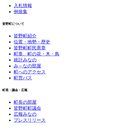
入札情報
例規集
皆野町について
皆野町紹介
位置・地勢・歴史
皆野町町民憲章
町章、町の花・木・鳥
統計みなの
み～なの部屋
町へのアクセス
町営バス
町長・議会・広報
町長の部屋
皆野町町議会
広報みなの
プレスリリース