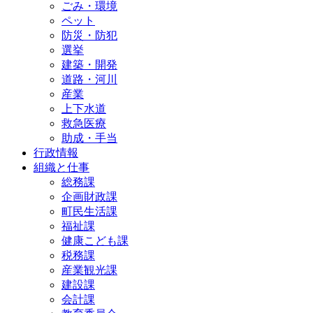
ごみ・環境
ペット
防災・防犯
選挙
建築・開発
道路・河川
産業
上下水道
救急医療
助成・手当
行政情報
組織と仕事
総務課
企画財政課
町民生活課
福祉課
健康こども課
税務課
産業観光課
建設課
会計課