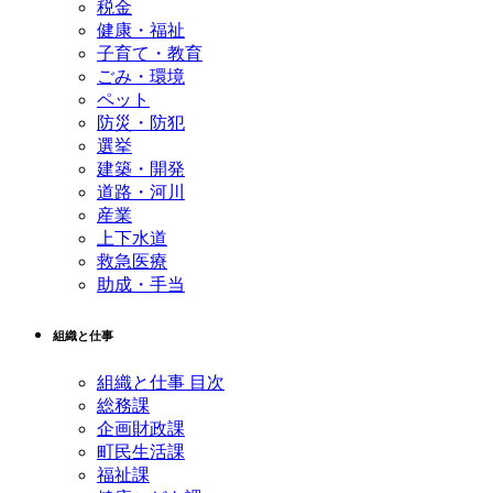
税金
健康・福祉
子育て・教育
ごみ・環境
ペット
防災・防犯
選挙
建築・開発
道路・河川
産業
上下水道
救急医療
助成・手当
組織と仕事
組織と仕事 目次
総務課
企画財政課
町民生活課
福祉課