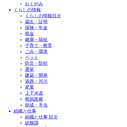
おくやみ
くらしの情報
くらしの情報目次
届出・証明
保険・年金
税金
健康・福祉
子育て・教育
ごみ・環境
ペット
防災・防犯
選挙
建築・開発
道路・河川
産業
上下水道
救急医療
助成・手当
組織と仕事
組織と仕事 目次
総務課