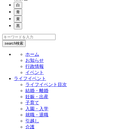
白
青
黄
黒
search
検索
ホーム
お知らせ
行政情報
イベント
ライフイベント
ライフイベント目次
結婚・離婚
妊娠・出産
子育て
入園・入学
就職・退職
引越し
介護