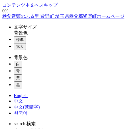
コンテンツ本文へスキップ
0%
秩父音頭のふる里 皆野町 埼玉県秩父郡皆野町ホームページ
文字
サイズ
背景色
標準
拡大
背景色
白
青
黄
黒
English
中文
中文(繁體字)
한국어
search
検索