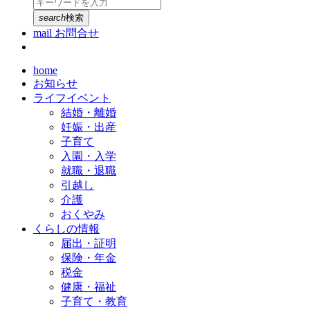
search
検索
mail
お問合せ
home
お知らせ
ライフイベント
結婚・離婚
妊娠・出産
子育て
入園・入学
就職・退職
引越し
介護
おくやみ
くらしの情報
届出・証明
保険・年金
税金
健康・福祉
子育て・教育