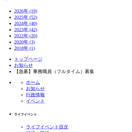
2026年
(19)
2025年
(52)
2024年
(40)
2023年
(42)
2022年
(20)
2020年
(3)
2018年
(1)
コ
ペ
トップページ
ン
ー
お知らせ
テ
ジ
【急募】事務職員（フルタイム）募集
ン
の
ホーム
ツ
先
お知らせ
本
頭
行政情報
文
へ
イベント
の
戻
先
る
頭
ライフイベント
へ
戻
ライフイベント目次