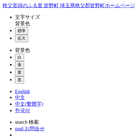
コ
秩父音頭のふる里 皆野町 埼玉県秩父郡皆野町ホームページ
ン
文字
サイズ
テ
背景色
ン
標準
ツ
本
拡大
文
背景色
へ
ス
白
キ
青
ッ
黄
プ
黒
English
中文
中文(繁體字)
한국어
search
検索
mail
お問合せ