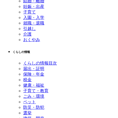
る
結婚・離婚
妊娠・出産
子育て
入園・入学
就職・退職
引越し
介護
おくやみ
くらしの情報
くらしの情報目次
届出・証明
保険・年金
税金
健康・福祉
子育て・教育
ごみ・環境
ペット
防災・防犯
選挙