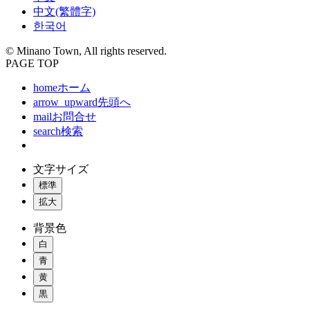
中文(繁體字)
한국어
© Minano Town, All rights reserved.
PAGE TOP
home
ホーム
arrow_upward
先頭へ
mail
お問合せ
search
検索
文字サイズ
標準
拡大
背景色
白
青
黄
黒