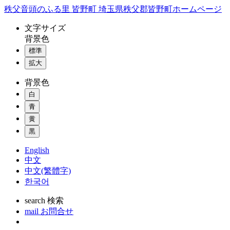
コ
秩父音頭のふる里 皆野町 埼玉県秩父郡皆野町ホームページ
ン
文字
サイズ
テ
背景色
ン
標準
ツ
本
拡大
文
背景色
へ
ス
白
キ
青
ッ
黄
プ
黒
English
中文
中文(繁體字)
한국어
search
検索
mail
お問合せ