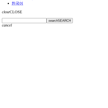
한국어
close
CLOSE
search
SEARCH
cancel