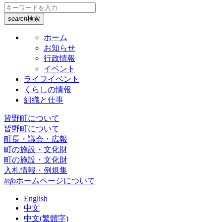
search
検索
ホーム
お知らせ
行政情報
イベント
ライフイベント
くらしの情報
組織と仕事
皆野町について
皆野町について
町長・議会・広報
町の施設・文化財
町の施設・文化財
入札情報・例規集
info
ホームページについて
English
中文
中文(繁體字)