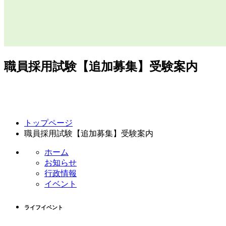
職員採用試験【追加募集】受験案内
コ
ペ
トップページ
ン
ー
職員採用試験【追加募集】受験案内
テ
ジ
ン
の
ホーム
ツ
先
お知らせ
本
頭
行政情報
文
へ
イベント
の
戻
先
る
ライフイベント
頭
へ