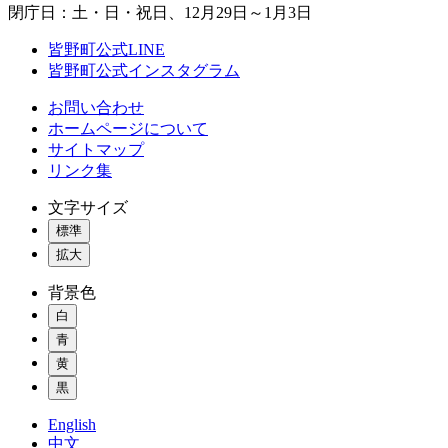
閉庁日：土・日・祝日、12月29日～1月3日
皆野町公式LINE
皆野町公式インスタグラム
お問い合わせ
ホームページについて
サイトマップ
リンク集
文字サイズ
標準
拡大
背景色
白
青
黄
黒
English
中文