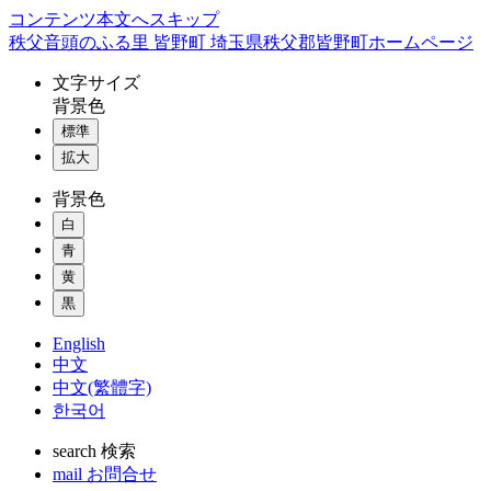
コンテンツ本文へスキップ
秩父音頭のふる里 皆野町 埼玉県秩父郡皆野町ホームページ
文字
サイズ
背景色
標準
拡大
背景色
白
青
黄
黒
English
中文
中文(繁體字)
한국어
search
検索
mail
お問合せ