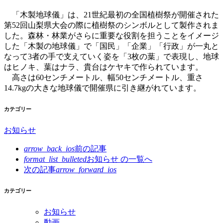
「木製地球儀」は、21世紀最初の全国植樹祭が開催された
第52回山梨県大会の際に植樹祭のシンボルとして製作されま
した。森林・林業がさらに重要な役割を担うことをイメージ
した「木製の地球儀」で「国民」「企業」「行政」が一丸と
なって3者の手で支えていく姿を「3枚の葉」で表現し、地球
はヒノキ、葉はナラ、貴台はケヤキで作られています。
高さは60センチメートル、幅50センチメートル、重さ
14.7kgの大きな地球儀で開催県に引き継がれています。
カテゴリー
お知らせ
arrow_back_ios
前の記事
format_list_bulleted
お知らせ の
一覧へ
次の記事
arrow_forward_ios
カテゴリー
お知らせ
動画