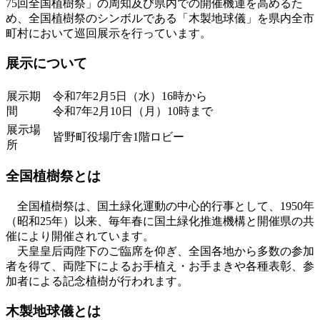
75回全国植樹祭」の周知及び県内での開催機運を高めるた
め、全国植樹祭のシンボルである「木製地球儀」を県内全市
町村において巡回展示を行っています。
展示について
展示期
令和7年2月5日（水）16時から
間
令和7年2月10日（月）10時まで
展示場
皆野町役場庁舎1階ロビー
所
全国植樹祭とは
全国植樹祭は、国土緑化運動の中心的行事として、1950年
（昭和25年）以来、毎年春に国土緑化推進機構と開催県の共
催により開催されています。
天皇皇后両陛下のご臨席を仰ぎ、全国各地から多数の参加
者を得て、両陛下によるお手植え・お手まきや各種表彰、参
加者による記念植樹が行われます。
木製地球儀とは