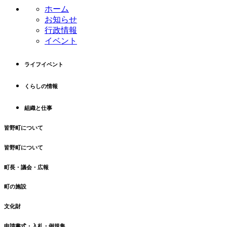
ン
の
ホーム
ツ
先
お知らせ
本
頭
行政情報
文
へ
イベント
の
戻
先
る
ライフイベント
頭
へ
くらしの情報
戻
る
組織と仕事
皆野町について
皆野町について
町長・議会・広報
町の施設
文化財
申請書式・入札・例規集