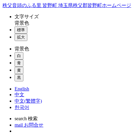
コ
秩父音頭のふる里 皆野町 埼玉県秩父郡皆野町ホームページ
ン
文字
サイズ
テ
背景色
ン
標準
ツ
本
拡大
文
背景色
へ
ス
白
キ
青
ッ
黄
プ
黒
English
中文
中文(繁體字)
한국어
search
検索
mail
お問合せ