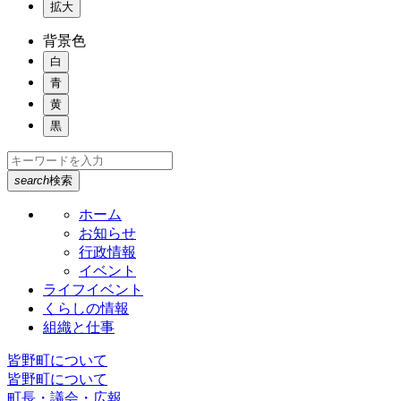
拡大
背景色
白
青
黄
黒
search
検索
ホーム
お知らせ
行政情報
イベント
ライフイベント
くらしの情報
組織と仕事
皆野町について
皆野町について
町長・議会・広報