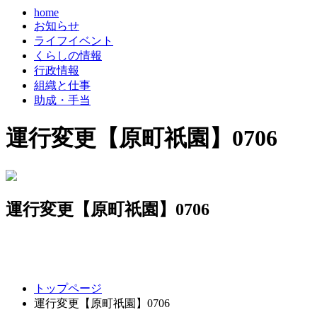
home
お知らせ
ライフイベント
くらしの情報
行政情報
組織と仕事
助成・手当
運行変更【原町祇園】0706
運行変更【原町祇園】0706
コ
ペ
トップページ
ン
ー
運行変更【原町祇園】0706
テ
ジ