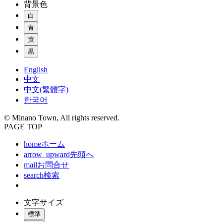
背景色
白
青
黄
黒
English
中文
中文(繁體字)
한국어
© Minano Town, All rights reserved.
PAGE TOP
home
ホーム
arrow_upward
先頭へ
mail
お問合せ
search
検索
文字サイズ
標準