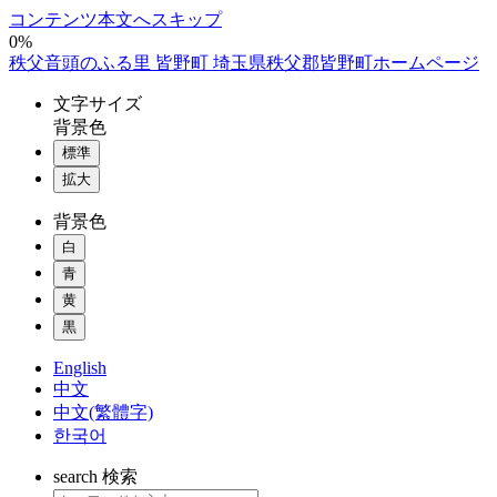
コンテンツ本文へスキップ
0%
秩父音頭のふる里 皆野町 埼玉県秩父郡皆野町ホームページ
文字
サイズ
背景色
標準
拡大
背景色
白
青
黄
黒
English
中文
中文(繁體字)
한국어
search
検索