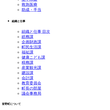
救急医療
助成・手当
組織と仕事
組織と仕事 目次
総務課
企画財政課
町民生活課
福祉課
健康こども課
税務課
産業観光課
建設課
会計課
教育委員会
町長の部屋
議会事務局
皆野町について