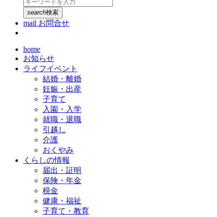
search
検索
mail
お問合せ
home
お知らせ
ライフイベント
結婚・離婚
妊娠・出産
子育て
入園・入学
就職・退職
引越し
介護
おくやみ
くらしの情報
届出・証明
保険・年金
税金
健康・福祉
子育て・教育