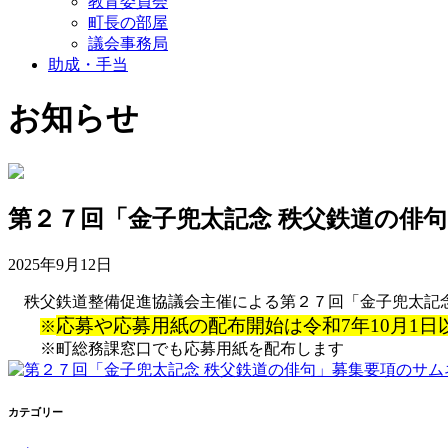
教育委員会
町長の部屋
議会事務局
助成・手当
お知らせ
第２７回「金子兜太記念 秩父鉄道の俳
2025年9月12日
秩父鉄道整備促進協議会主催による第２７回「金子兜太記念
応募や応募用紙の配布開始は令和7年10月1日
※
※町総務課窓口でも応募用紙を配布します
カテゴリー