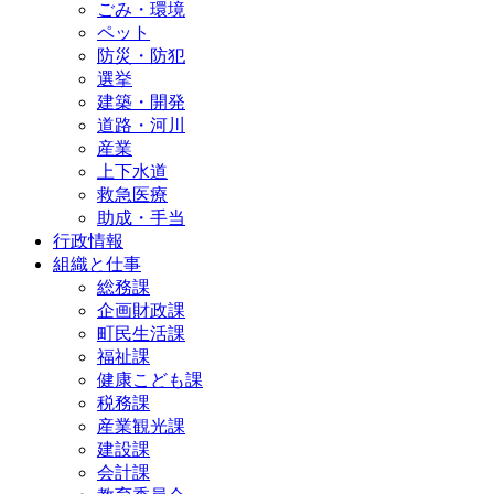
ごみ・環境
ペット
防災・防犯
選挙
建築・開発
道路・河川
産業
上下水道
救急医療
助成・手当
行政情報
組織と仕事
総務課
企画財政課
町民生活課
福祉課
健康こども課
税務課
産業観光課
建設課
会計課