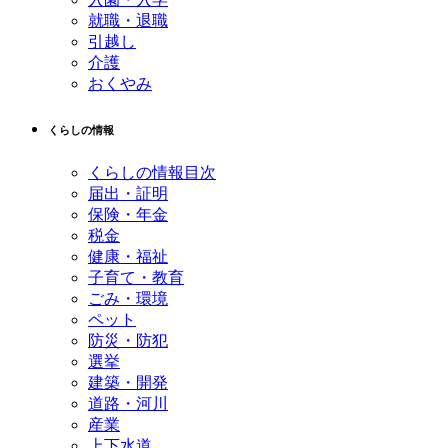
就職・退職
引越し
介護
おくやみ
くらしの情報
くらしの情報目次
届出・証明
保険・年金
税金
健康・福祉
子育て・教育
ごみ・環境
ペット
防災・防犯
選挙
建築・開発
道路・河川
産業
上下水道