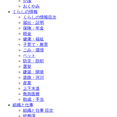
介護
おくやみ
くらしの情報
くらしの情報目次
届出・証明
保険・年金
税金
健康・福祉
子育て・教育
ごみ・環境
ペット
防災・防犯
選挙
建築・開発
道路・河川
産業
上下水道
救急医療
助成・手当
組織と仕事
組織と仕事 目次
総務課