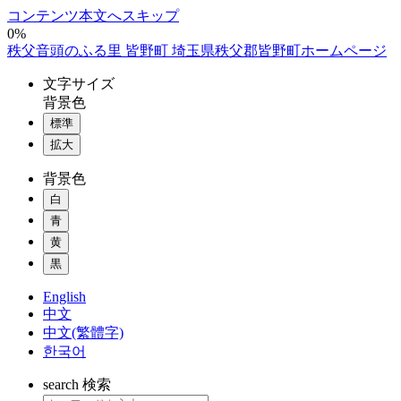
コンテンツ本文へスキップ
0%
秩父音頭のふる里 皆野町 埼玉県秩父郡皆野町ホームページ
文字
サイズ
背景色
標準
拡大
背景色
白
青
黄
黒
English
中文
中文(繁體字)
한국어
search
検索