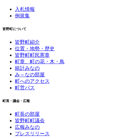
入札情報
例規集
皆野町について
皆野町紹介
位置・地勢・歴史
皆野町町民憲章
町章、町の花・木・鳥
統計みなの
み～なの部屋
町へのアクセス
町営バス
町長・議会・広報
町長の部屋
皆野町町議会
広報みなの
プレスリリース