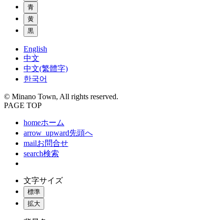
青
黄
黒
English
中文
中文(繁體字)
한국어
© Minano Town, All rights reserved.
PAGE TOP
home
ホーム
arrow_upward
先頭へ
mail
お問合せ
search
検索
文字サイズ
標準
拡大