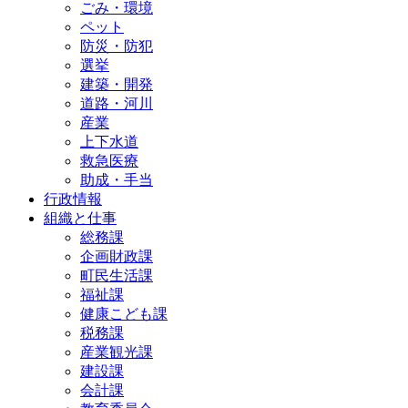
ごみ・環境
ペット
防災・防犯
選挙
建築・開発
道路・河川
産業
上下水道
救急医療
助成・手当
行政情報
組織と仕事
総務課
企画財政課
町民生活課
福祉課
健康こども課
税務課
産業観光課
建設課
会計課