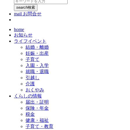
search
検索
mail
お問合せ
home
お知らせ
ライフイベント
結婚・離婚
妊娠・出産
子育て
入園・入学
就職・退職
引越し
介護
おくやみ
くらしの情報
届出・証明
保険・年金
税金
健康・福祉
子育て・教育