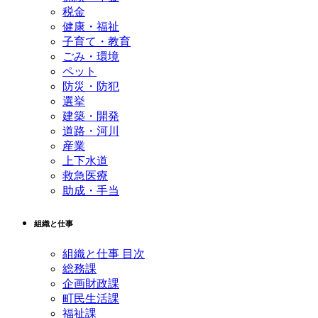
税金
健康・福祉
子育て・教育
ごみ・環境
ペット
防災・防犯
選挙
建築・開発
道路・河川
産業
上下水道
救急医療
助成・手当
組織と仕事
組織と仕事 目次
総務課
企画財政課
町民生活課
福祉課