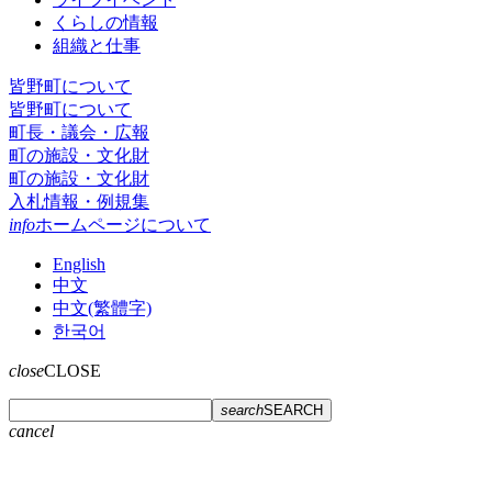
くらしの情報
組織と仕事
皆野町について
皆野町について
町長・議会・広報
町の施設・文化財
町の施設・文化財
入札情報・例規集
info
ホームページについて
English
中文
中文(繁體字)
한국어
close
CLOSE
search
SEARCH
cancel