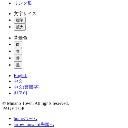
リンク集
文字サイズ
標準
拡大
背景色
白
青
黄
黒
English
中文
中文(繁體字)
한국어
© Minano Town, All rights reserved.
PAGE TOP
home
ホーム
arrow_upward
先頭へ