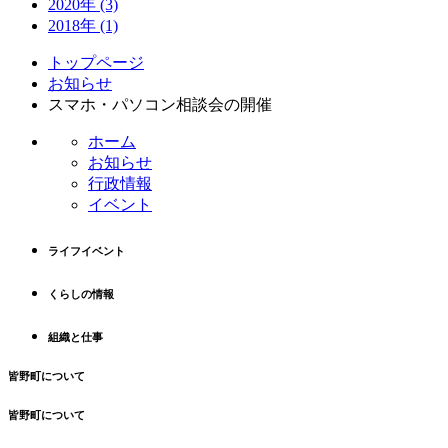
2020年
(3)
2018年
(1)
コ
ペ
トップページ
ン
ー
お知らせ
テ
ジ
スマホ・パソコン相談会の開催
ン
の
ホーム
ツ
先
お知らせ
本
頭
行政情報
文
へ
イベント
の
戻
先
る
頭
ライフイベント
へ
戻
くらしの情報
る
組織と仕事
皆野町について
皆野町について