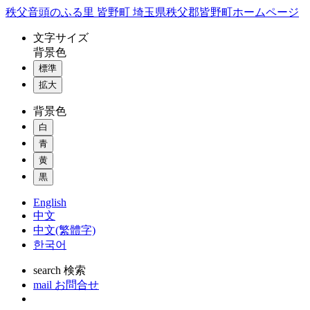
コ
秩父音頭のふる里 皆野町 埼玉県秩父郡皆野町ホームページ
ン
文字
サイズ
テ
背景色
ン
標準
ツ
本
拡大
文
背景色
へ
ス
白
キ
青
ッ
黄
プ
黒
English
中文
中文(繁體字)
한국어
search
検索
mail
お問合せ