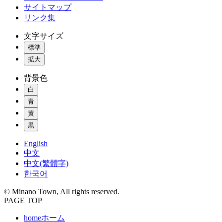
サイトマップ
リンク集
文字サイズ
標準
拡大
背景色
白
青
黄
黒
English
中文
中文(繁體字)
한국어
© Minano Town, All rights reserved.
PAGE TOP
home
ホーム