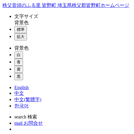
コ
秩父音頭のふる里 皆野町 埼玉県秩父郡皆野町ホームページ
ン
文字
サイズ
テ
背景色
ン
標準
ツ
本
拡大
文
背景色
へ
ス
白
キ
青
ッ
黄
プ
黒
English
中文
中文(繁體字)
한국어
search
検索
mail
お問合せ