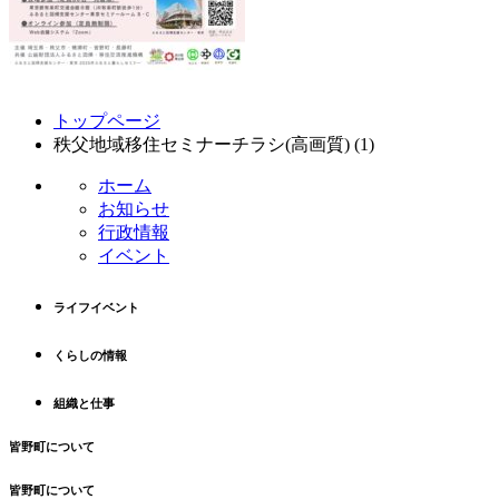
コ
ペ
トップページ
ン
ー
秩父地域移住セミナーチラシ(高画質) (1)
テ
ジ
ン
の
ホーム
ツ
先
お知らせ
本
頭
行政情報
文
へ
イベント
の
戻
先
る
ライフイベント
頭
へ
くらしの情報
戻
る
組織と仕事
皆野町について
皆野町について