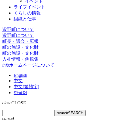
イベント
ライフイベント
くらしの情報
組織と仕事
皆野町について
皆野町について
町長・議会・広報
町の施設・文化財
町の施設・文化財
入札情報・例規集
info
ホームページについて
English
中文
中文(繁體字)
한국어
close
CLOSE
search
SEARCH
cancel