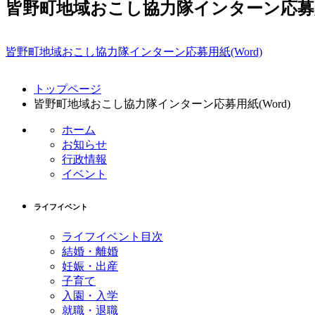
皆野町地域おこし協力隊インターン応募用紙
皆野町地域おこし協力隊インターン応募用紙(Word)
コ
ペ
トップページ
ン
ー
皆野町地域おこし協力隊インターン応募用紙(Word)
テ
ジ
ン
の
ホーム
ツ
先
お知らせ
本
頭
行政情報
文
へ
イベント
の
戻
先
る
ライフイベント
頭
へ
ライフイベント目次
戻
結婚・離婚
る
妊娠・出産
子育て
入園・入学
就職・退職