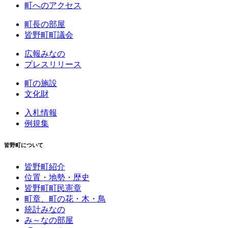
町へのアクセス
町長の部屋
皆野町町議会
広報みなの
プレスリリース
町の施設
文化財
入札情報
例規集
皆野町について
皆野町紹介
位置・地勢・歴史
皆野町町民憲章
町章、町の花・木・鳥
統計みなの
み～なの部屋