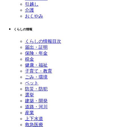
引越し
介護
おくやみ
くらしの情報
くらしの情報目次
届出・証明
保険・年金
税金
健康・福祉
子育て・教育
ごみ・環境
ペット
防災・防犯
選挙
建築・開発
道路・河川
産業
上下水道
救急医療