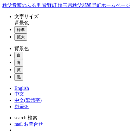
コ
秩父音頭のふる里 皆野町 埼玉県秩父郡皆野町ホームページ
ン
文字
サイズ
テ
背景色
ン
標準
ツ
本
拡大
文
背景色
へ
ス
白
キ
青
ッ
黄
プ
黒
English
中文
中文(繁體字)
한국어
search
検索
mail
お問合せ