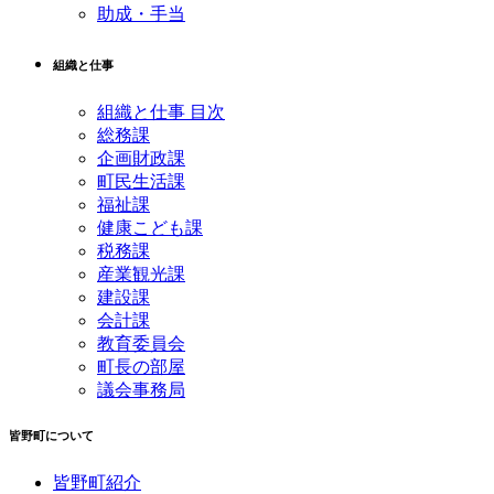
助成・手当
組織と仕事
組織と仕事 目次
総務課
企画財政課
町民生活課
福祉課
健康こども課
税務課
産業観光課
建設課
会計課
教育委員会
町長の部屋
議会事務局
皆野町について
皆野町紹介