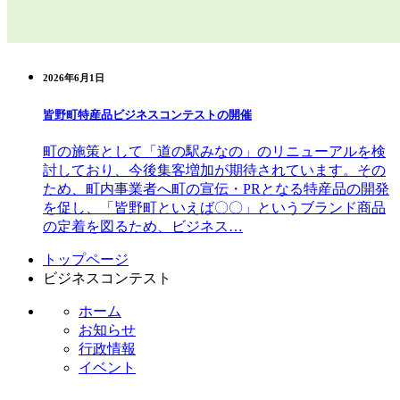
2026年6月1日
皆野町特産品ビジネスコンテストの開催
町の施策として「道の駅みなの」のリニューアルを検
討しており、今後集客増加が期待されています。その
ため、町内事業者へ町の宣伝・PRとなる特産品の開発
を促し、「皆野町といえば〇〇」というブランド商品
の定着を図るため、ビジネス…
コ
ペ
トップページ
ン
ー
ビジネスコンテスト
テ
ジ
ホーム
ン
の
お知らせ
ツ
先
行政情報
本
頭
イベント
文
へ
の
戻