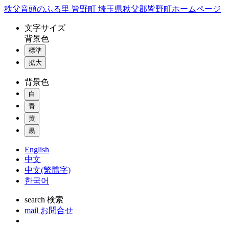
コ
秩父音頭のふる里 皆野町 埼玉県秩父郡皆野町ホームページ
ン
文字
サイズ
テ
背景色
ン
標準
ツ
本
拡大
文
背景色
へ
ス
白
キ
青
ッ
黄
プ
黒
English
中文
中文(繁體字)
한국어
search
検索
mail
お問合せ