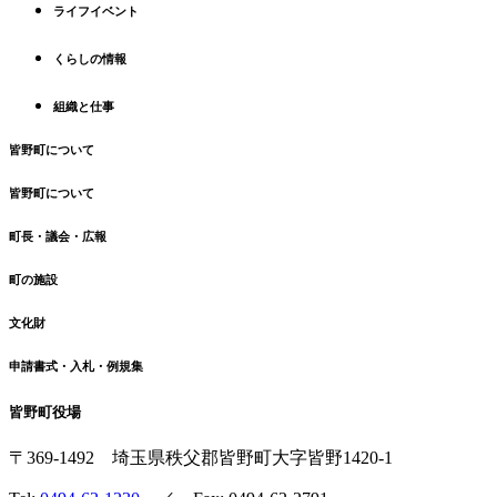
先
る
ライフイベント
頭
へ
くらしの情報
戻
る
組織と仕事
皆野町について
皆野町について
町長・議会・広報
町の施設
文化財
申請書式・入札・例規集
皆野町役場
〒369-1492
埼玉県秩父郡皆野町
大字皆野1420-1