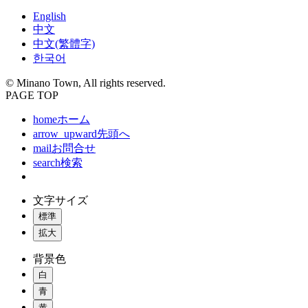
English
中文
中文(繁體字)
한국어
© Minano Town, All rights reserved.
PAGE TOP
home
ホーム
arrow_upward
先頭へ
mail
お問合せ
search
検索
文字サイズ
標準
拡大
背景色
白
青
黄