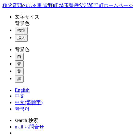
コ
秩父音頭のふる里 皆野町 埼玉県秩父郡皆野町ホームページ
ン
文字
サイズ
テ
背景色
ン
標準
ツ
本
拡大
文
背景色
へ
ス
白
キ
青
ッ
黄
プ
黒
English
中文
中文(繁體字)
한국어
search
検索
mail
お問合せ