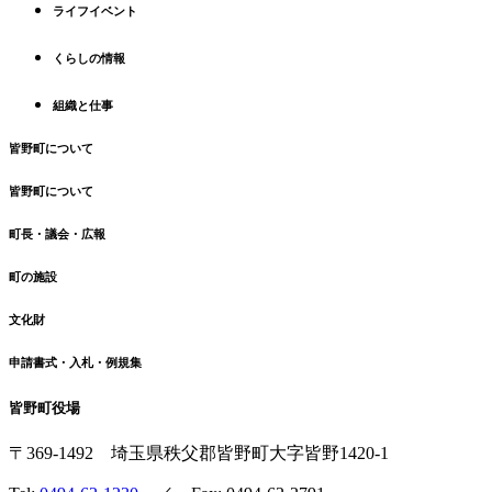
先
る
ライフイベント
頭
へ
くらしの情報
戻
る
組織と仕事
皆野町について
皆野町について
町長・議会・広報
町の施設
文化財
申請書式・入札・例規集
皆野町役場
〒369-1492
埼玉県秩父郡皆野町
大字皆野1420-1