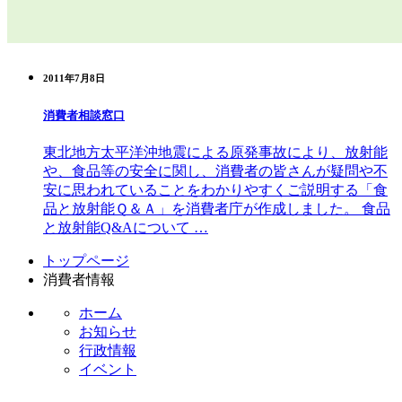
2011年7月8日
消費者相談窓口
東北地方太平洋沖地震による原発事故により、放射能
や、食品等の安全に関し、消費者の皆さんが疑問や不
安に思われていることをわかりやすくご説明する「食
品と放射能Ｑ＆Ａ」を消費者庁が作成しました。 食品
と放射能Q&Aについて …
コ
ペ
トップページ
ン
ー
消費者情報
テ
ジ
ホーム
ン
の
お知らせ
ツ
先
行政情報
本
頭
イベント
文
へ
の
戻