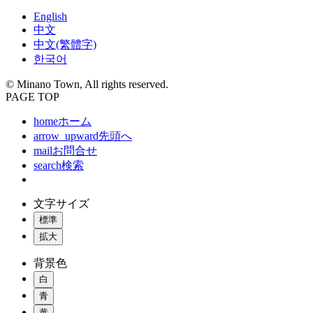
English
中文
中文(繁體字)
한국어
© Minano Town, All rights reserved.
PAGE TOP
home
ホーム
arrow_upward
先頭へ
mail
お問合せ
search
検索
文字サイズ
標準
拡大
背景色
白
青
黄