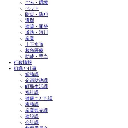
ごみ・環境
ペット
防災・防犯
選挙
建築・開発
道路・河川
産業
上下水道
救急医療
助成・手当
行政情報
組織と仕事
総務課
企画財政課
町民生活課
福祉課
健康こども課
税務課
産業観光課
建設課
会計課