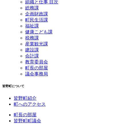
組織と仕事 目次
総務課
企画財政課
町民生活課
福祉課
健康こども課
税務課
産業観光課
建設課
会計課
教育委員会
町長の部屋
議会事務局
皆野町について
皆野町紹介
町へのアクセス
町長の部屋
皆野町町議会