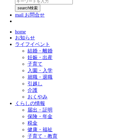
search
検索
mail
お問合せ
home
お知らせ
ライフイベント
結婚・離婚
妊娠・出産
子育て
入園・入学
就職・退職
引越し
介護
おくやみ
くらしの情報
届出・証明
保険・年金
税金
健康・福祉
子育て・教育