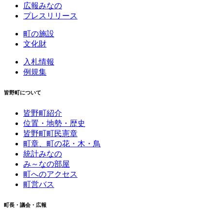
広報みなの
プレスリリース
町の施設
文化財
入札情報
例規集
皆野町について
皆野町紹介
位置・地勢・歴史
皆野町町民憲章
町章、町の花・木・鳥
統計みなの
み～なの部屋
町へのアクセス
町営バス
町長・議会・広報