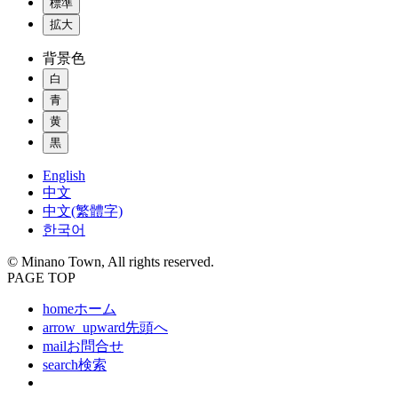
標準
拡大
背景色
白
青
黄
黒
English
中文
中文(繁體字)
한국어
© Minano Town, All rights reserved.
PAGE TOP
home
ホーム
arrow_upward
先頭へ
mail
お問合せ
search
検索