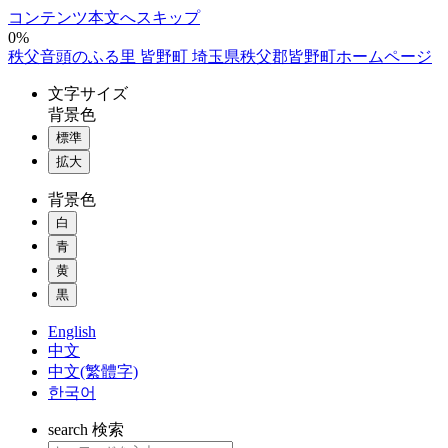
コンテンツ本文へスキップ
0%
秩父音頭のふる里 皆野町 埼玉県秩父郡皆野町ホームページ
文字
サイズ
背景色
標準
拡大
背景色
白
青
黄
黒
English
中文
中文(繁體字)
한국어
search
検索