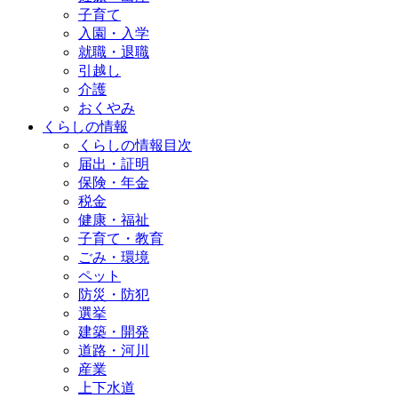
子育て
入園・入学
就職・退職
引越し
介護
おくやみ
くらしの情報
くらしの情報目次
届出・証明
保険・年金
税金
健康・福祉
子育て・教育
ごみ・環境
ペット
防災・防犯
選挙
建築・開発
道路・河川
産業
上下水道