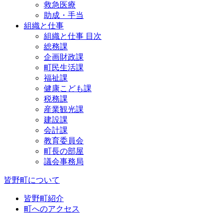
救急医療
助成・手当
組織と仕事
組織と仕事 目次
総務課
企画財政課
町民生活課
福祉課
健康こども課
税務課
産業観光課
建設課
会計課
教育委員会
町長の部屋
議会事務局
皆野町について
皆野町紹介
町へのアクセス