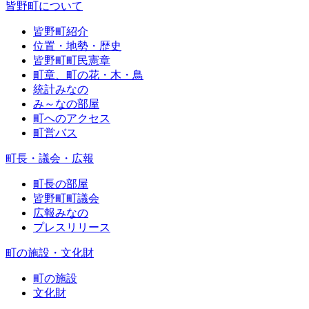
皆野町について
皆野町紹介
位置・地勢・歴史
皆野町町民憲章
町章、町の花・木・鳥
統計みなの
み～なの部屋
町へのアクセス
町営バス
町長・議会・広報
町長の部屋
皆野町町議会
広報みなの
プレスリリース
町の施設・文化財
町の施設
文化財