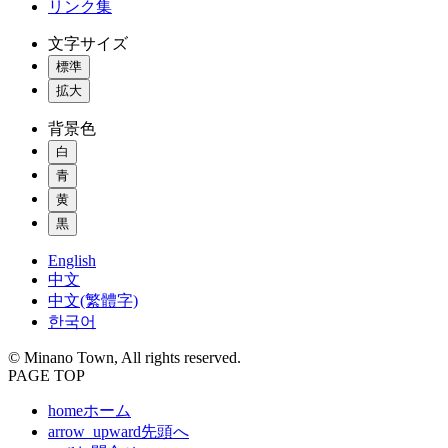
リンク集
文字サイズ
標準
拡大
背景色
白
青
黄
黒
English
中文
中文(繁體字)
한국어
© Minano Town, All rights reserved.
PAGE TOP
home
ホーム
arrow_upward
先頭へ