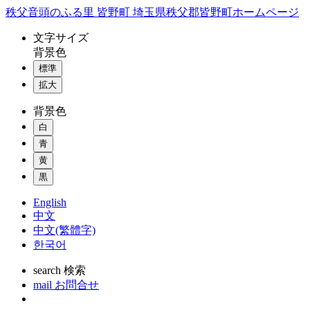
コ
秩父音頭のふる里 皆野町 埼玉県秩父郡皆野町ホームページ
ン
文字
サイズ
テ
背景色
ン
標準
ツ
本
拡大
文
背景色
へ
ス
白
キ
青
ッ
黄
プ
黒
English
中文
中文(繁體字)
한국어
search
検索
mail
お問合せ