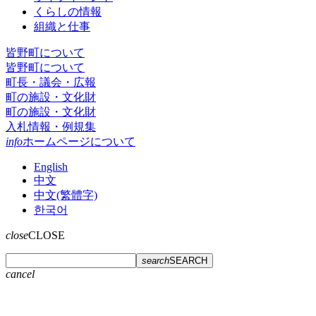
くらしの情報
組織と仕事
皆野町について
皆野町について
町長・議会・広報
町の施設・文化財
町の施設・文化財
入札情報・例規集
info
ホームページについて
English
中文
中文(繁體字)
한국어
close
CLOSE
search
SEARCH
cancel