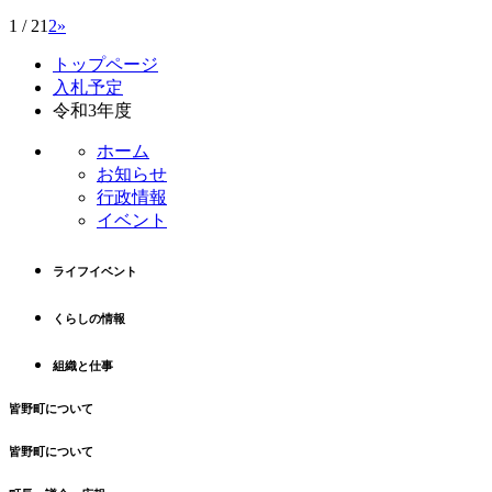
1 / 2
1
2
»
コ
ペ
トップページ
ン
ー
入札予定
テ
ジ
令和3年度
ン
の
ツ
先
ホーム
本
頭
お知らせ
文
へ
行政情報
の
戻
イベント
先
る
頭
ライフイベント
へ
戻
くらしの情報
る
組織と仕事
皆野町について
皆野町について