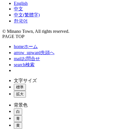
English
中文
中文(繁體字)
한국어
© Minano Town, All rights reserved.
PAGE TOP
home
ホーム
arrow_upward
先頭へ
mail
お問合せ
search
検索
文字サイズ
標準
拡大
背景色
白
青
黄