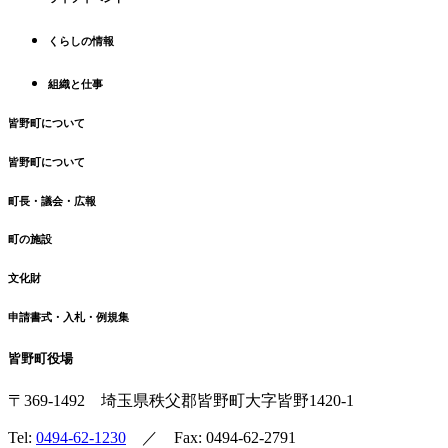
頭
へ
くらしの情報
戻
る
組織と仕事
皆野町について
皆野町について
町長・議会・広報
町の施設
文化財
申請書式・入札・例規集
皆野町役場
〒369-1492
埼玉県秩父郡皆野町
大字皆野1420-1
Tel:
0494-62-1230
／ Fax: 0494-62-2791