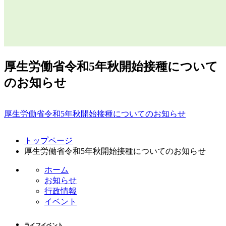
厚生労働省令和5年秋開始接種について
のお知らせ
厚生労働省令和5年秋開始接種についてのお知らせ
コ
ペ
トップページ
ン
ー
厚生労働省令和5年秋開始接種についてのお知らせ
テ
ジ
ン
の
ホーム
ツ
先
お知らせ
本
頭
行政情報
文
へ
イベント
の
戻
先
る
ライフイベント