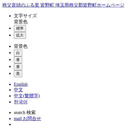
コ
秩父音頭のふる里 皆野町 埼玉県秩父郡皆野町ホームページ
ン
文字
サイズ
テ
背景色
ン
標準
ツ
本
拡大
文
背景色
へ
ス
白
キ
青
ッ
黄
プ
黒
English
中文
中文(繁體字)
한국어
search
検索
mail
お問合せ