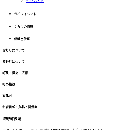
イベント
の
戻
先
る
ライフイベント
頭
へ
くらしの情報
戻
る
組織と仕事
皆野町について
皆野町について
町長・議会・広報
町の施設
文化財
申請書式・入札・例規集
皆野町役場