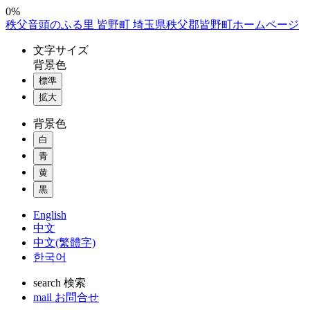
コ
0%
秩父音頭のふる里 皆野町 埼玉県秩父郡皆野町ホームページ
ン
テ
文字
サイズ
ン
背景色
ツ
標準
本
拡大
文
へ
背景色
ス
白
キ
ッ
青
プ
黄
黒
English
中文
中文(繁體字)
한국어
search
検索
mail
お問合せ