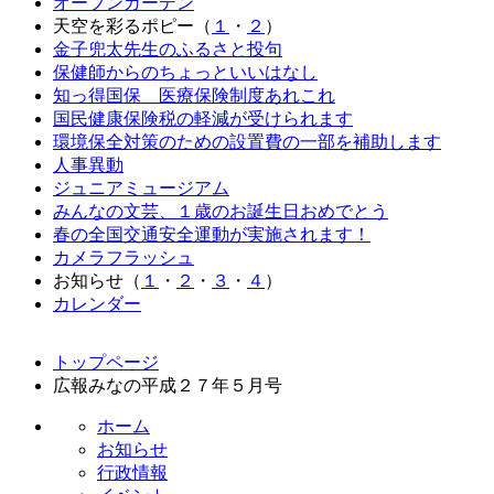
オープンガーデン
天空を彩るポピー（
１
・
２
）
金子兜太先生のふるさと投句
保健師からのちょっといいはなし
知っ得国保 医療保険制度あれこれ
国民健康保険税の軽減が受けられます
環境保全対策のための設置費の一部を補助します
人事異動
ジュニアミュージアム
みんなの文芸、１歳のお誕生日おめでとう
春の全国交通安全運動が実施されます！
カメラフラッシュ
お知らせ（
１
・
２
・
３
・
４
）
カレンダー
コ
ペ
トップページ
ン
ー
広報みなの平成２７年５月号
テ
ジ
ン
の
ホーム
ツ
先
お知らせ
本
頭
行政情報
文
へ