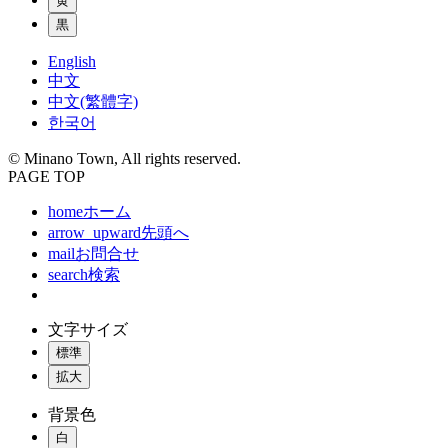
黄
黒
English
中文
中文(繁體字)
한국어
© Minano Town, All rights reserved.
PAGE TOP
home
ホーム
arrow_upward
先頭へ
mail
お問合せ
search
検索
文字サイズ
標準
拡大
背景色
白