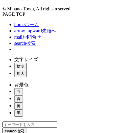
© Minano Town, All rights reserved.
PAGE TOP
home
ホーム
arrow_upward
先頭へ
mail
お問合せ
search
検索
文字サイズ
標準
拡大
背景色
白
青
黄
黒
search
検索