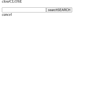
close
CLOSE
search
SEARCH
cancel