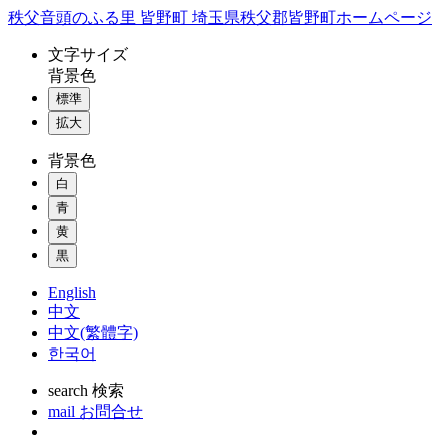
コ
秩父音頭のふる里 皆野町 埼玉県秩父郡皆野町ホームページ
ン
文字
サイズ
テ
背景色
ン
標準
ツ
本
拡大
文
背景色
へ
ス
白
キ
青
ッ
黄
プ
黒
English
中文
中文(繁體字)
한국어
search
検索
mail
お問合せ