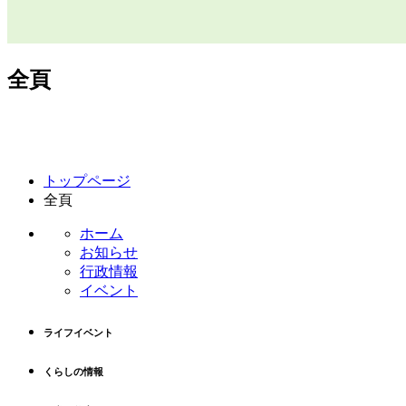
全頁
コ
ペ
トップページ
ン
ー
全頁
テ
ジ
ン
の
ホーム
ツ
先
お知らせ
本
頭
行政情報
文
へ
イベント
の
戻
先
る
ライフイベント
頭
へ
くらしの情報
戻
る